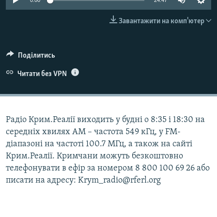
0:00
24:47
ВІДЕОУРОКИ «ELIFBE»
Русский
Завантажити на комп'ютер
СВІДЧЕННЯ ОКУПАЦІЇ
Qırımtatar
УКРАЇНСЬКА ПРОБЛЕМА КРИМУ
Поділитись
ДОЛУЧАЙСЯ!
ІНФОГРАФІКА
Читати без VPN
Усі сайти RFE/RL
Радіо Крим.Реалії виходить у будні о 8:35 і 18:30 на
середніх хвилях АМ – частота 549 кГц, у FM-
діапазоні на частоті 100.7 МГц, а також на сайті
Крим.Реалії. Кримчани можуть безкоштовно
телефонувати в ефір за номером 8 800 100 69 26 або
писати на адресу: Krym_radio@rferl.org