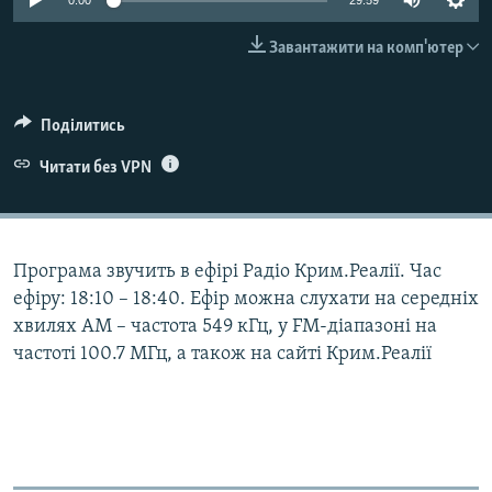
0:00
29:59
ВІДЕОУРОКИ «ELIFBE»
Русский
Завантажити на комп'ютер
СВІДЧЕННЯ ОКУПАЦІЇ
Qırımtatar
УКРАЇНСЬКА ПРОБЛЕМА КРИМУ
Поділитись
ДОЛУЧАЙСЯ!
ІНФОГРАФІКА
Читати без VPN
Усі сайти RFE/RL
Програма звучить в ефірі Радіо Крим.Реалії. Час
ефіру: 18:10 – 18:40. Ефір можна слухати на середніх
хвилях АМ – частота 549 кГц, у FM-діапазоні на
частоті 100.7 МГц, а також на сайті Крим.Реалії