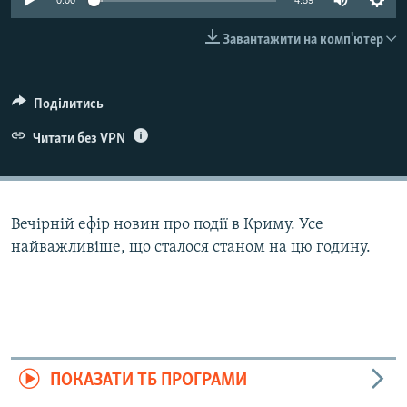
0:00
4:59
ВІДЕОУРОКИ «ELIFBE»
Русский
Завантажити на комп'ютер
СВІДЧЕННЯ ОКУПАЦІЇ
Qırımtatar
УКРАЇНСЬКА ПРОБЛЕМА КРИМУ
Поділитись
ДОЛУЧАЙСЯ!
ІНФОГРАФІКА
Читати без VPN
Усі сайти RFE/RL
Вечірній ефір новин про події в Криму. Усе
найважливіше, що сталося станом на цю годину.
ПОКАЗАТИ ТБ ПРОГРАМИ