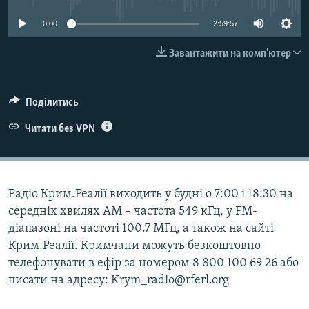
ВІДЕОУРОКИ «ELIFBE»
Русский
0:00
2:59:57
СВІДЧЕННЯ ОКУПАЦІЇ
Qırımtatar
Завантажити на комп'ютер
УКРАЇНСЬКА ПРОБЛЕМА КРИМУ
ДОЛУЧАЙСЯ!
ІНФОГРАФІКА
Поділитись
Читати без VPN
Усі сайти RFE/RL
Радіо Крим.Реалії виходить у будні о 7:00 і 18:30 на
середніх хвилях АМ – частота 549 кГц, у FM-
діапазоні на частоті 100.7 МГц, а також на сайті
Крим.Реалії. Кримчани можуть безкоштовно
телефонувати в ефір за номером 8 800 100 69 26 або
писати на адресу: Krym_radio@rferl.org