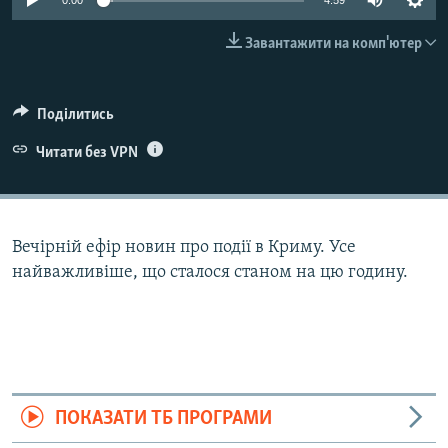
0:00
4:59
ВІДЕОУРОКИ «ELIFBE»
Русский
Завантажити на комп'ютер
СВІДЧЕННЯ ОКУПАЦІЇ
Qırımtatar
УКРАЇНСЬКА ПРОБЛЕМА КРИМУ
Поділитись
ДОЛУЧАЙСЯ!
ІНФОГРАФІКА
Читати без VPN
Усі сайти RFE/RL
Вечірній ефір новин про події в Криму. Усе
найважливіше, що сталося станом на цю годину.
ПОКАЗАТИ ТБ ПРОГРАМИ