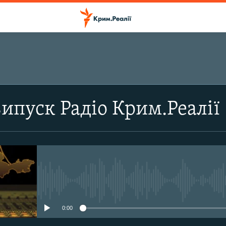
ПІДПИСАТИСЬ
випуск Радіо Крим.Реалії
Підписатись
No media source currently avail
0:00