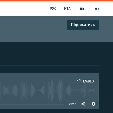
РУС
КТА
Підписатись
EMBED
able
24:47