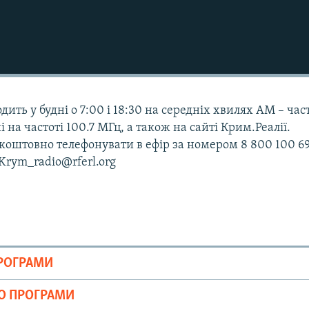
дить у будні о 7:00 і 18:30 на середніх хвилях АМ – час
і на частоті 100.7 МГц, а також на сайті Крим.Реалії.
оштовно телефонувати в ефір за номером 8 800 100 69
 Krym_radio@rferl.org
ПРОГРАМИ
ІО ПРОГРАМИ