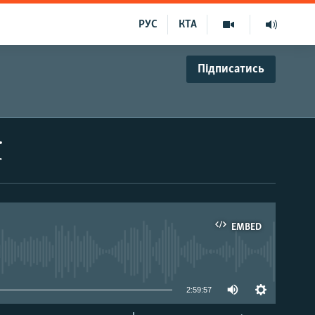
РУС
КТА
Підписатись
ї
EMBED
able
2:59:57