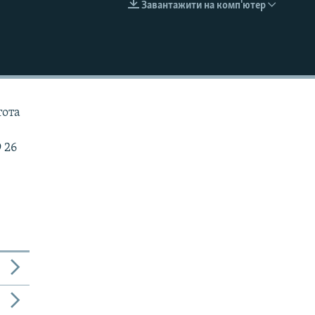
Завантажити на комп'ютер
EMBED
тота
 26