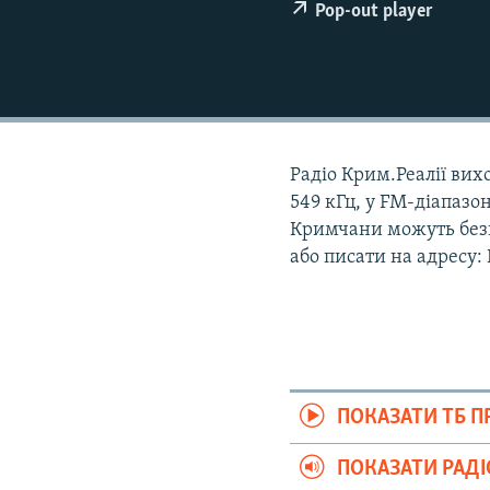
ВІДЕОУРОКИ «ELIFBE»
Pop-out player
СВІДЧЕННЯ ОКУПАЦІЇ
УКРАЇНСЬКА ПРОБЛЕМА КРИМУ
ІНФОГРАФІКА
Радіо Крим.Реалії вихо
549 кГц, у FM-діапазон
Кримчани можуть безк
або писати на адресу:
ПОКАЗАТИ ТБ 
ПОКАЗАТИ РАД