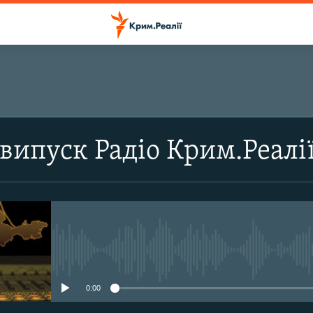
ПІДПИСАТИСЬ
випуск Радіо Крим.Реалі
Підписатись
No media source currently avail
0:00