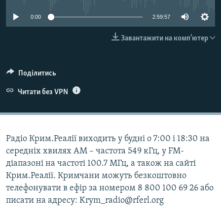
ВІДЕОУРОКИ «ELIFBE»
Русский
0:00
2:59:57
СВІДЧЕННЯ ОКУПАЦІЇ
Qırımtatar
Завантажити на комп'ютер
УКРАЇНСЬКА ПРОБЛЕМА КРИМУ
ДОЛУЧАЙСЯ!
ІНФОГРАФІКА
Поділитись
Читати без VPN
Усі сайти RFE/RL
Радіо Крим.Реалії виходить у будні о 7:00 і 18:30 на
середніх хвилях АМ – частота 549 кГц, у FM-
діапазоні на частоті 100.7 МГц, а також на сайті
Крим.Реалії. Кримчани можуть безкоштовно
телефонувати в ефір за номером 8 800 100 69 26 або
писати на адресу: Krym_radio@rferl.org