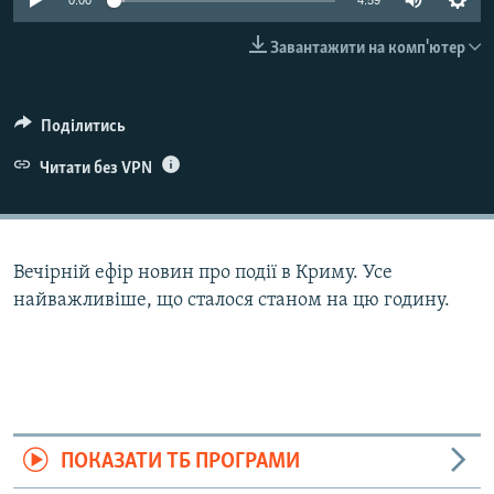
0:00
4:59
ВІДЕОУРОКИ «ELIFBE»
Русский
Завантажити на комп'ютер
СВІДЧЕННЯ ОКУПАЦІЇ
Qırımtatar
УКРАЇНСЬКА ПРОБЛЕМА КРИМУ
Поділитись
ДОЛУЧАЙСЯ!
ІНФОГРАФІКА
Читати без VPN
Усі сайти RFE/RL
Вечірній ефір новин про події в Криму. Усе
найважливіше, що сталося станом на цю годину.
ПОКАЗАТИ ТБ ПРОГРАМИ