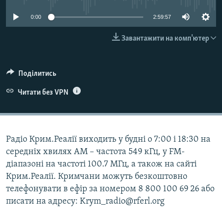
ВІДЕОУРОКИ «ELIFBE»
Русский
0:00
2:59:57
СВІДЧЕННЯ ОКУПАЦІЇ
Qırımtatar
Завантажити на комп'ютер
УКРАЇНСЬКА ПРОБЛЕМА КРИМУ
ДОЛУЧАЙСЯ!
ІНФОГРАФІКА
Поділитись
Читати без VPN
Усі сайти RFE/RL
Радіо Крим.Реалії виходить у будні о 7:00 і 18:30 на
середніх хвилях АМ – частота 549 кГц, у FM-
діапазоні на частоті 100.7 МГц, а також на сайті
Крим.Реалії. Кримчани можуть безкоштовно
телефонувати в ефір за номером 8 800 100 69 26 або
писати на адресу: Krym_radio@rferl.org