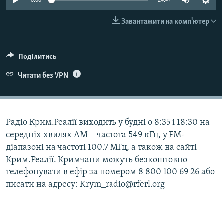
0:00
24:47
ВІДЕОУРОКИ «ELIFBE»
Русский
Завантажити на комп'ютер
СВІДЧЕННЯ ОКУПАЦІЇ
Qırımtatar
УКРАЇНСЬКА ПРОБЛЕМА КРИМУ
Поділитись
ДОЛУЧАЙСЯ!
ІНФОГРАФІКА
Читати без VPN
Усі сайти RFE/RL
Радіо Крим.Реалії виходить у будні о 8:35 і 18:30 на
середніх хвилях АМ – частота 549 кГц, у FM-
діапазоні на частоті 100.7 МГц, а також на сайті
Крим.Реалії. Кримчани можуть безкоштовно
телефонувати в ефір за номером 8 800 100 69 26 або
писати на адресу: Krym_radio@rferl.org