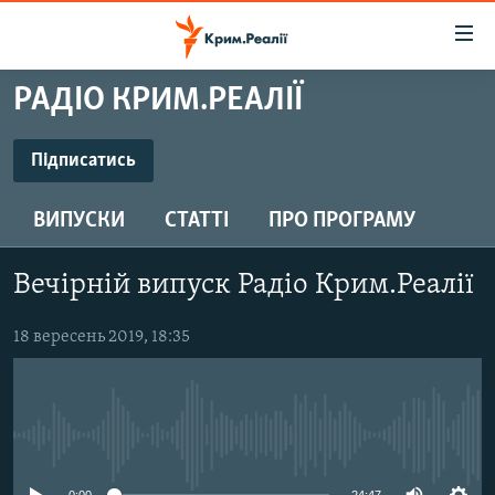
Доступність
посилання
Перейти
РАДІО КРИМ.РЕАЛІЇ
до
НОВИНИ
основного
ВОДА.КРИМ
Підписатись
матеріалу
ПІДПИСАТИСЬ
ВІДЕО ТА ФОТО
Перейти
ВИПУСКИ
СТАТТІ
ПРО ПРОГРАМУ
до
ПОЛІТИКА
основної
Підписатись
БЛОГИ
навігації
Вечірній випуск Радіо Крим.Реалії
Перейти
ПОГЛЯД
до
18 вересень 2019, 18:35
ІНТЕРВ'Ю
пошуку
ВСЕ ЗА ДЕНЬ
СПЕЦПРОЕКТИ
No media source currently available
ЯК ОБІЙТИ БЛОКУВАННЯ
ДЕПОРТАЦІЯ