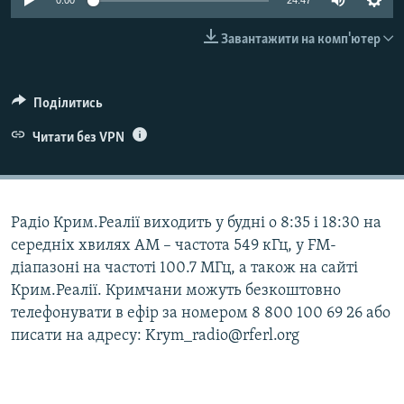
0:00
24:47
ВІДЕОУРОКИ «ELIFBE»
Русский
Завантажити на комп'ютер
СВІДЧЕННЯ ОКУПАЦІЇ
Qırımtatar
УКРАЇНСЬКА ПРОБЛЕМА КРИМУ
Поділитись
ДОЛУЧАЙСЯ!
ІНФОГРАФІКА
Читати без VPN
Усі сайти RFE/RL
Радіо Крим.Реалії виходить у будні о 8:35 і 18:30 на
середніх хвилях АМ – частота 549 кГц, у FM-
діапазоні на частоті 100.7 МГц, а також на сайті
Крим.Реалії. Кримчани можуть безкоштовно
телефонувати в ефір за номером 8 800 100 69 26 або
писати на адресу: Krym_radio@rferl.org