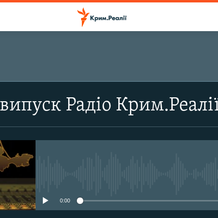
ПІДПИСАТИСЬ
випуск Радіо Крим.Реалі
Підписатись
No media source currently avail
0:00