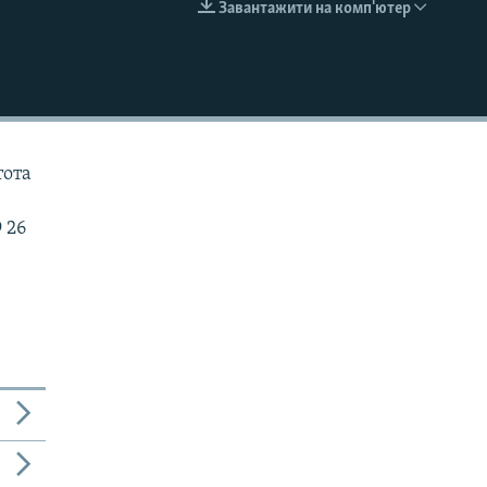
Завантажити на комп'ютер
EMBED
тота
 26