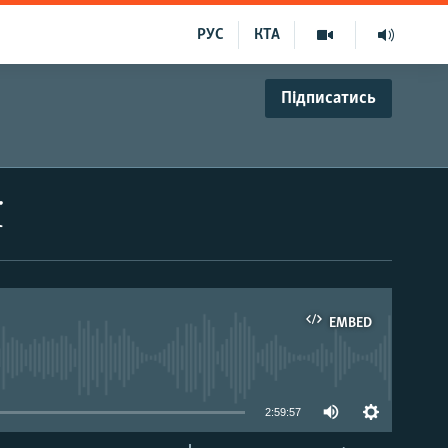
РУС
КТА
Підписатись
ї
EMBED
able
2:59:57