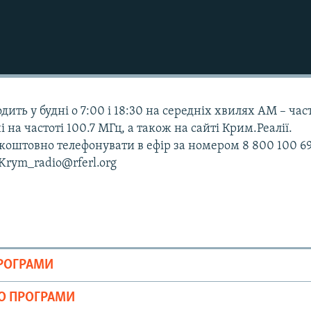
дить у будні о 7:00 і 18:30 на середніх хвилях АМ – час
і на частоті 100.7 МГц, а також на сайті Крим.Реалії.
оштовно телефонувати в ефір за номером 8 800 100 69
 Krym_radio@rferl.org
ПРОГРАМИ
ІО ПРОГРАМИ