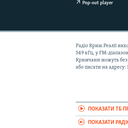
ВІДЕОУРОКИ «ELIFBE»
Pop-out player
СВІДЧЕННЯ ОКУПАЦІЇ
УКРАЇНСЬКА ПРОБЛЕМА КРИМУ
ІНФОГРАФІКА
Радіо Крим.Реалії вихо
549 кГц, у FM-діапазон
Кримчани можуть безк
або писати на адресу:
ПОКАЗАТИ ТБ 
ПОКАЗАТИ РАД