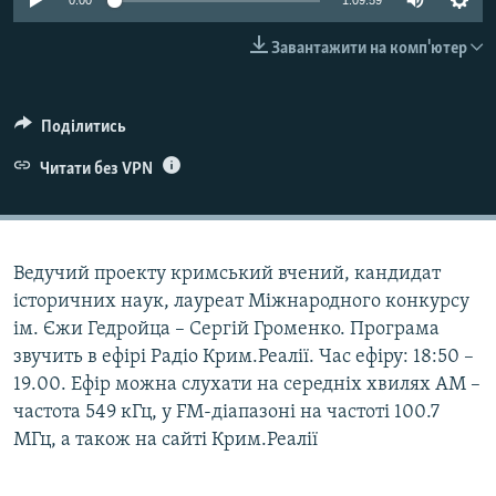
0:00
1:09:59
ВІДЕОУРОКИ «ELIFBE»
Русский
Завантажити на комп'ютер
СВІДЧЕННЯ ОКУПАЦІЇ
Qırımtatar
УКРАЇНСЬКА ПРОБЛЕМА КРИМУ
Поділитись
ДОЛУЧАЙСЯ!
ІНФОГРАФІКА
Читати без VPN
Усі сайти RFE/RL
Ведучий проекту кримський вчений, кандидат
історичних наук, лауреат Міжнародного конкурсу
ім. Єжи Гедройца – Сергій Громенко. Програма
звучить в ефірі Радіо Крим.Реалії. Час ефіру: 18:50 –
19.00. Ефір можна слухати на середніх хвилях АМ –
частота 549 кГц, у FM-діапазоні на частоті 100.7
МГц, а також на сайті Крим.Реалії