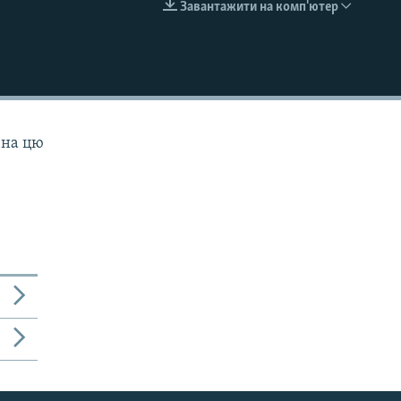
Завантажити на комп'ютер
EMBED
 на цю