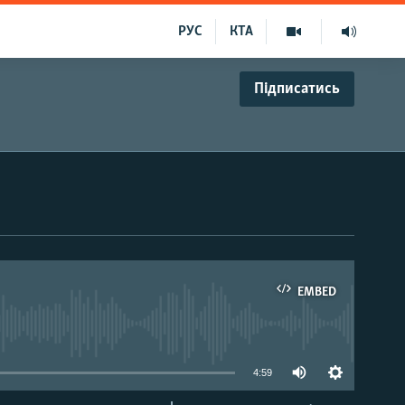
РУС
КТА
Підписатись
EMBED
able
4:59