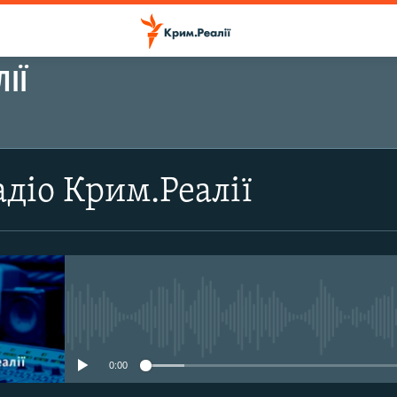
ІЇ
ПІДПИСАТИСЬ
діо Крим.Реалії
Підписатись
No media source currently avail
0:00