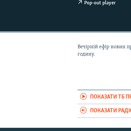
ВІДЕОУРОКИ «ELIFBE»
Pop-out player
СВІДЧЕННЯ ОКУПАЦІЇ
УКРАЇНСЬКА ПРОБЛЕМА КРИМУ
ІНФОГРАФІКА
Вечірній ефір новин п
годину.
ПОКАЗАТИ ТБ 
ПОКАЗАТИ РАД
Русский