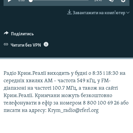
0:00
24:47
ВІДЕОУРОКИ «ELIFBE»
Русский
Завантажити на комп'ютер
СВІДЧЕННЯ ОКУПАЦІЇ
Qırımtatar
УКРАЇНСЬКА ПРОБЛЕМА КРИМУ
Поділитись
ДОЛУЧАЙСЯ!
ІНФОГРАФІКА
Читати без VPN
Усі сайти RFE/RL
Радіо Крим.Реалії виходить у будні о 8:35 і 18:30 на
середніх хвилях АМ – частота 549 кГц, у FM-
діапазоні на частоті 100.7 МГц, а також на сайті
Крим.Реалії. Кримчани можуть безкоштовно
телефонувати в ефір за номером 8 800 100 69 26 або
писати на адресу: Krym_radio@rferl.org