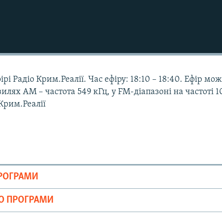
рі Радіо Крим.Реалії. Час ефіру: 18:10 – 18:40. Ефір мо
илях АМ – частота 549 кГц, у FM-діапазоні на частоті 1
 Крим.Реалії
ПРОГРАМИ
ІО ПРОГРАМИ