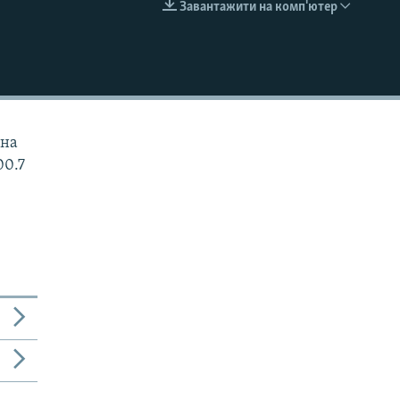
Завантажити на комп'ютер
EMBED
жна
00.7