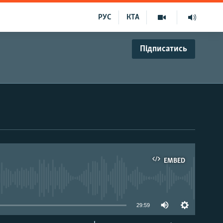
РУС
КТА
Підписатись
EMBED
able
29:59