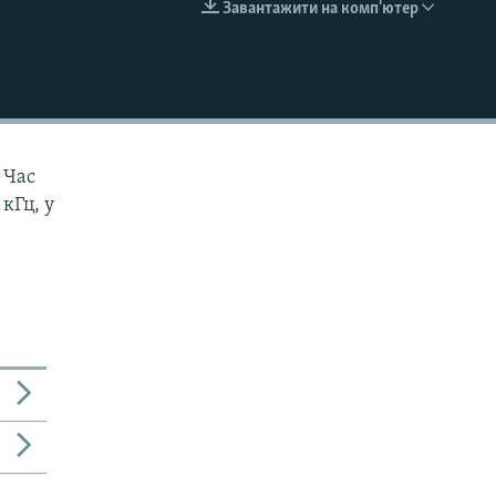
Завантажити на комп'ютер
EMBED
 Час
 кГц, у