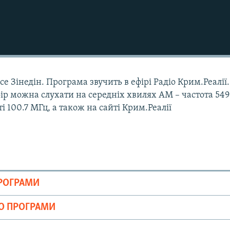
е Зінедін. Програма звучить в ефірі Радіо Крим.Реалії.
Ефір можна слухати на середніх хвилях АМ – частота 549
і 100.7 МГц, а також на сайті Крим.Реалії
ПРОГРАМИ
ІО ПРОГРАМИ