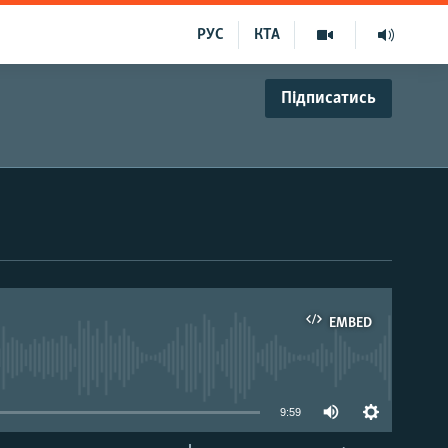
РУС
КТА
Підписатись
EMBED
able
9:59