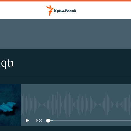
ПІДПИСАТИСЬ
qtı
Підписатись
No media source currently avail
0:00