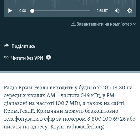
ВІДЕОУРОКИ «ELIFBE»
Русский
0:00
2:59:57
СВІДЧЕННЯ ОКУПАЦІЇ
Qırımtatar
Завантажити на комп'ютер
УКРАЇНСЬКА ПРОБЛЕМА КРИМУ
ДОЛУЧАЙСЯ!
ІНФОГРАФІКА
Поділитись
Читати без VPN
Усі сайти RFE/RL
Радіо Крим.Реалії виходить у будні о 7:00 і 18:30 на
середніх хвилях АМ – частота 549 кГц, у FM-
діапазоні на частоті 100.7 МГц, а також на сайті
Крим.Реалії. Кримчани можуть безкоштовно
телефонувати в ефір за номером 8 800 100 69 26 або
писати на адресу: Krym_radio@rferl.org