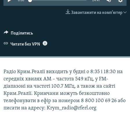
0:00
24:47
ВІДЕОУРОКИ «ELIFBE»
Русский
Завантажити на комп'ютер
СВІДЧЕННЯ ОКУПАЦІЇ
Qırımtatar
УКРАЇНСЬКА ПРОБЛЕМА КРИМУ
Поділитись
ДОЛУЧАЙСЯ!
ІНФОГРАФІКА
Читати без VPN
Усі сайти RFE/RL
Радіо Крим.Реалії виходить у будні о 8:35 і 18:30 на
середніх хвилях АМ – частота 549 кГц, у FM-
діапазоні на частоті 100.7 МГц, а також на сайті
Крим.Реалії. Кримчани можуть безкоштовно
телефонувати в ефір за номером 8 800 100 69 26 або
писати на адресу: Krym_radio@rferl.org