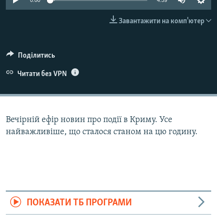
0:00
4:59
ВІДЕОУРОКИ «ELIFBE»
Русский
Завантажити на комп'ютер
СВІДЧЕННЯ ОКУПАЦІЇ
Qırımtatar
УКРАЇНСЬКА ПРОБЛЕМА КРИМУ
Поділитись
ДОЛУЧАЙСЯ!
ІНФОГРАФІКА
Читати без VPN
Усі сайти RFE/RL
Вечірній ефір новин про події в Криму. Усе
найважливіше, що сталося станом на цю годину.
ПОКАЗАТИ ТБ ПРОГРАМИ