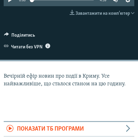
0:00
4:59
ВІДЕОУРОКИ «ELIFBE»
Русский
Завантажити на комп'ютер
СВІДЧЕННЯ ОКУПАЦІЇ
Qırımtatar
УКРАЇНСЬКА ПРОБЛЕМА КРИМУ
Поділитись
ДОЛУЧАЙСЯ!
ІНФОГРАФІКА
Читати без VPN
Усі сайти RFE/RL
Вечірній ефір новин про події в Криму. Усе
найважливіше, що сталося станом на цю годину.
ПОКАЗАТИ ТБ ПРОГРАМИ