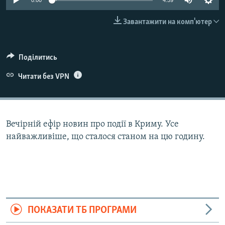
0:00
4:59
ВІДЕОУРОКИ «ELIFBE»
Русский
Завантажити на комп'ютер
СВІДЧЕННЯ ОКУПАЦІЇ
Qırımtatar
УКРАЇНСЬКА ПРОБЛЕМА КРИМУ
Поділитись
ДОЛУЧАЙСЯ!
ІНФОГРАФІКА
Читати без VPN
Усі сайти RFE/RL
Вечірній ефір новин про події в Криму. Усе
найважливіше, що сталося станом на цю годину.
ПОКАЗАТИ ТБ ПРОГРАМИ