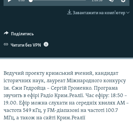
0:00
1:09:59
ВІДЕОУРОКИ «ELIFBE»
Русский
Завантажити на комп'ютер
СВІДЧЕННЯ ОКУПАЦІЇ
Qırımtatar
УКРАЇНСЬКА ПРОБЛЕМА КРИМУ
Поділитись
ДОЛУЧАЙСЯ!
ІНФОГРАФІКА
Читати без VPN
Усі сайти RFE/RL
Ведучий проекту кримський вчений, кандидат
історичних наук, лауреат Міжнародного конкурсу
ім. Єжи Гедройца – Сергій Громенко. Програма
звучить в ефірі Радіо Крим.Реалії. Час ефіру: 18:50 –
19.00. Ефір можна слухати на середніх хвилях АМ –
частота 549 кГц, у FM-діапазоні на частоті 100.7
МГц, а також на сайті Крим.Реалії