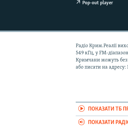
ВІДЕОУРОКИ «ELIFBE»
Pop-out player
СВІДЧЕННЯ ОКУПАЦІЇ
УКРАЇНСЬКА ПРОБЛЕМА КРИМУ
ІНФОГРАФІКА
Радіо Крим.Реалії вихо
549 кГц, у FM-діапазон
Кримчани можуть безк
або писати на адресу:
ПОКАЗАТИ ТБ 
ПОКАЗАТИ РАД