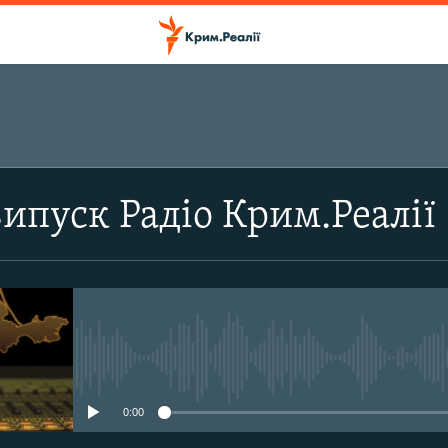
ПІДПИСАТИСЬ
випуск Радіо Крим.Реалії
Підписатись
No media source currently avail
0:00