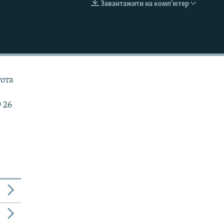
Завантажити на комп'ютер
EMBED
тота
 26