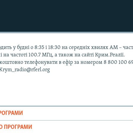
дить у будні о 8:35 і 18:30 на середніх хвилях АМ – час
і на частоті 100.7 МГц, а також на сайті Крим.Реалії.
оштовно телефонувати в ефір за номером 8 800 100 69
 Krym_radio@rferl.org
ПРОГРАМИ
ІО ПРОГРАМИ