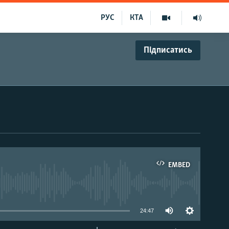
РУС
КТА
Підписатись
EMBED
able
24:47