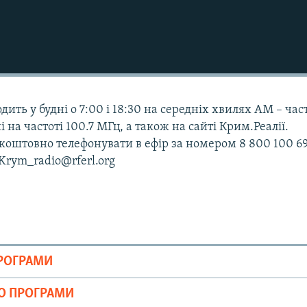
дить у будні о 7:00 і 18:30 на середніх хвилях АМ – час
і на частоті 100.7 МГц, а також на сайті Крим.Реалії.
оштовно телефонувати в ефір за номером 8 800 100 69
 Krym_radio@rferl.org
ПРОГРАМИ
ІО ПРОГРАМИ