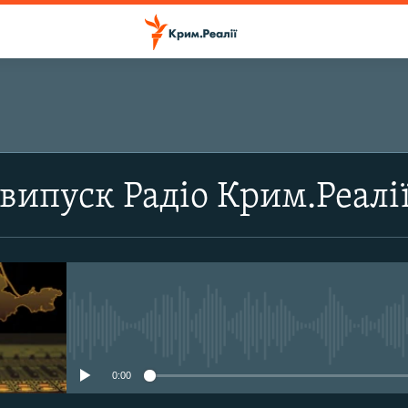
ПІДПИСАТИСЬ
випуск Радіо Крим.Реалі
Підписатись
No media source currently avail
0:00