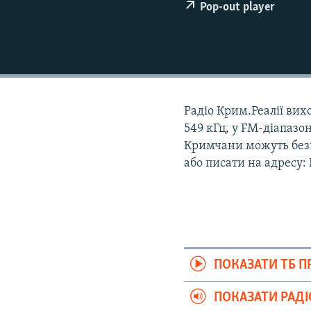
ВІДЕОУРОКИ «ELIFBE»
Pop-out player
СВІДЧЕННЯ ОКУПАЦІЇ
УКРАЇНСЬКА ПРОБЛЕМА КРИМУ
ІНФОГРАФІКА
Радіо Крим.Реалії вихо
549 кГц, у FM-діапазон
Кримчани можуть безк
або писати на адресу:
ПОКАЗАТИ ТБ 
ПОКАЗАТИ РАД