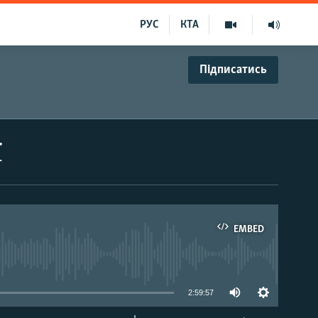
РУС
КТА
Підписатись
ї
EMBED
able
2:59:57