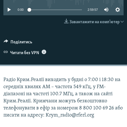
ВІДЕОУРОКИ «ELIFBE»
Русский
0:00
2:59:57
СВІДЧЕННЯ ОКУПАЦІЇ
Qırımtatar
Завантажити на комп'ютер
УКРАЇНСЬКА ПРОБЛЕМА КРИМУ
ДОЛУЧАЙСЯ!
ІНФОГРАФІКА
Поділитись
Читати без VPN
Усі сайти RFE/RL
Радіо Крим.Реалії виходить у будні о 7:00 і 18:30 на
середніх хвилях АМ – частота 549 кГц, у FM-
діапазоні на частоті 100.7 МГц, а також на сайті
Крим.Реалії. Кримчани можуть безкоштовно
телефонувати в ефір за номером 8 800 100 69 26 або
писати на адресу: Krym_radio@rferl.org