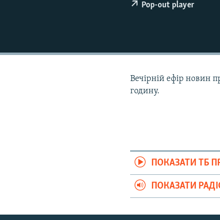
ВІДЕОУРОКИ «ELIFBE»
Pop-out player
СВІДЧЕННЯ ОКУПАЦІЇ
УКРАЇНСЬКА ПРОБЛЕМА КРИМУ
ІНФОГРАФІКА
Вечірній ефір новин п
годину.
ПОКАЗАТИ ТБ 
ПОКАЗАТИ РАД
Русский