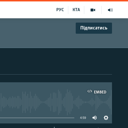
РУС
КТА
Підписатись
EMBED
able
4:59