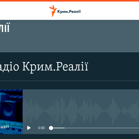
ІЇ
ПІДПИСАТИСЬ
діо Крим.Реалії
Підписатись
No media source currently avail
0:00