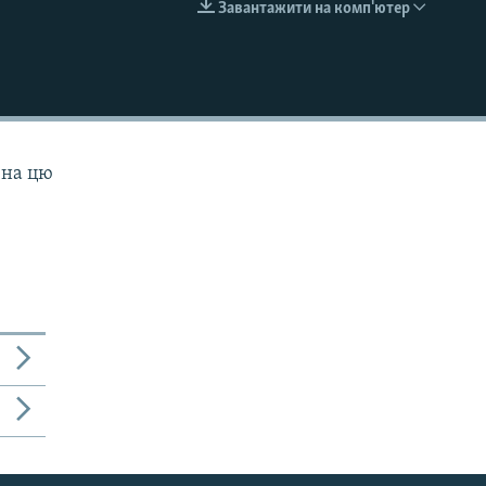
Завантажити на комп'ютер
EMBED
 на цю