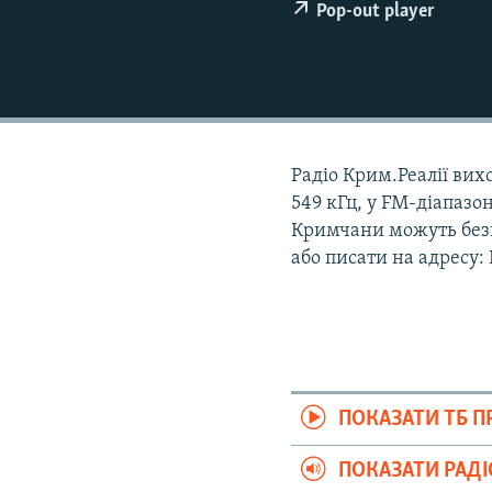
ВІДЕОУРОКИ «ELIFBE»
Pop-out player
СВІДЧЕННЯ ОКУПАЦІЇ
УКРАЇНСЬКА ПРОБЛЕМА КРИМУ
ІНФОГРАФІКА
Радіо Крим.Реалії вихо
549 кГц, у FM-діапазон
Кримчани можуть безк
або писати на адресу:
ПОКАЗАТИ ТБ 
ПОКАЗАТИ РАД