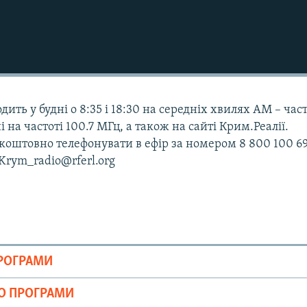
дить у будні о 8:35 і 18:30 на середніх хвилях АМ – час
і на частоті 100.7 МГц, а також на сайті Крим.Реалії.
оштовно телефонувати в ефір за номером 8 800 100 69
 Krym_radio@rferl.org
ПРОГРАМИ
ІО ПРОГРАМИ