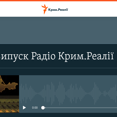
ПІДПИСАТИСЬ
випуск Радіо Крим.Реалії
Підписатись
No media source currently avail
0:00