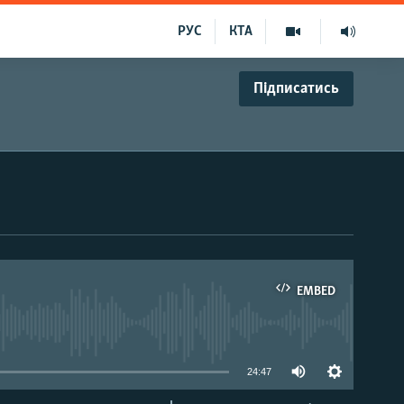
РУС
КТА
Підписатись
EMBED
able
24:47