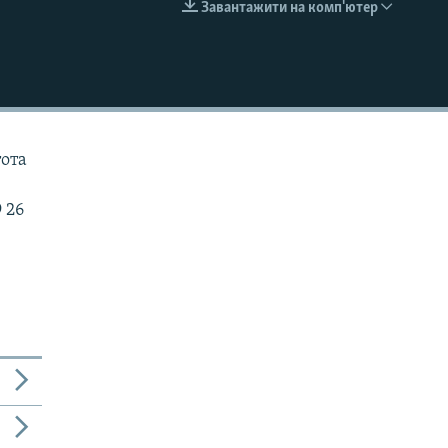
Завантажити на комп'ютер
EMBED
тота
 26