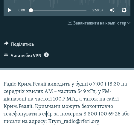
ВІДЕОУРОКИ «ELIFBE»
Русский
0:00
2:59:57
СВІДЧЕННЯ ОКУПАЦІЇ
Qırımtatar
Завантажити на комп'ютер
УКРАЇНСЬКА ПРОБЛЕМА КРИМУ
ДОЛУЧАЙСЯ!
ІНФОГРАФІКА
Поділитись
Читати без VPN
Усі сайти RFE/RL
Радіо Крим.Реалії виходить у будні о 7:00 і 18:30 на
середніх хвилях АМ – частота 549 кГц, у FM-
діапазоні на частоті 100.7 МГц, а також на сайті
Крим.Реалії. Кримчани можуть безкоштовно
телефонувати в ефір за номером 8 800 100 69 26 або
писати на адресу: Krym_radio@rferl.org