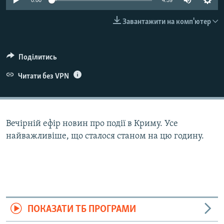
0:00
4:59
ВІДЕОУРОКИ «ELIFBE»
Русский
Завантажити на комп'ютер
СВІДЧЕННЯ ОКУПАЦІЇ
Qırımtatar
УКРАЇНСЬКА ПРОБЛЕМА КРИМУ
Поділитись
ДОЛУЧАЙСЯ!
ІНФОГРАФІКА
Читати без VPN
Усі сайти RFE/RL
Вечірній ефір новин про події в Криму. Усе
найважливіше, що сталося станом на цю годину.
ПОКАЗАТИ ТБ ПРОГРАМИ