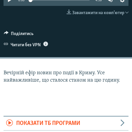
0:00
4:59
ВІДЕОУРОКИ «ELIFBE»
Русский
Завантажити на комп'ютер
СВІДЧЕННЯ ОКУПАЦІЇ
Qırımtatar
УКРАЇНСЬКА ПРОБЛЕМА КРИМУ
Поділитись
ДОЛУЧАЙСЯ!
ІНФОГРАФІКА
Читати без VPN
Усі сайти RFE/RL
Вечірній ефір новин про події в Криму. Усе
найважливіше, що сталося станом на цю годину.
ПОКАЗАТИ ТБ ПРОГРАМИ