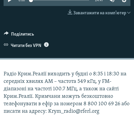
0:00
24:47
ВІДЕОУРОКИ «ELIFBE»
Русский
Завантажити на комп'ютер
СВІДЧЕННЯ ОКУПАЦІЇ
Qırımtatar
УКРАЇНСЬКА ПРОБЛЕМА КРИМУ
Поділитись
ДОЛУЧАЙСЯ!
ІНФОГРАФІКА
Читати без VPN
Усі сайти RFE/RL
Радіо Крим.Реалії виходить у будні о 8:35 і 18:30 на
середніх хвилях АМ – частота 549 кГц, у FM-
діапазоні на частоті 100.7 МГц, а також на сайті
Крим.Реалії. Кримчани можуть безкоштовно
телефонувати в ефір за номером 8 800 100 69 26 або
писати на адресу: Krym_radio@rferl.org