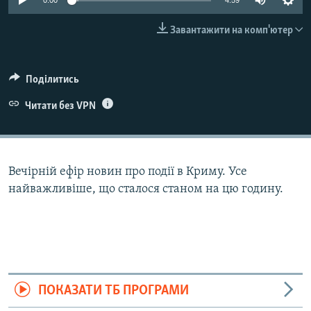
0:00
4:59
ВІДЕОУРОКИ «ELIFBE»
Русский
Завантажити на комп'ютер
СВІДЧЕННЯ ОКУПАЦІЇ
Qırımtatar
УКРАЇНСЬКА ПРОБЛЕМА КРИМУ
Поділитись
ДОЛУЧАЙСЯ!
ІНФОГРАФІКА
Читати без VPN
Усі сайти RFE/RL
Вечірній ефір новин про події в Криму. Усе
найважливіше, що сталося станом на цю годину.
ПОКАЗАТИ ТБ ПРОГРАМИ