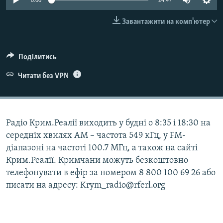
0:00
24:47
ВІДЕОУРОКИ «ELIFBE»
Русский
Завантажити на комп'ютер
СВІДЧЕННЯ ОКУПАЦІЇ
Qırımtatar
УКРАЇНСЬКА ПРОБЛЕМА КРИМУ
Поділитись
ДОЛУЧАЙСЯ!
ІНФОГРАФІКА
Читати без VPN
Усі сайти RFE/RL
Радіо Крим.Реалії виходить у будні о 8:35 і 18:30 на
середніх хвилях АМ – частота 549 кГц, у FM-
діапазоні на частоті 100.7 МГц, а також на сайті
Крим.Реалії. Кримчани можуть безкоштовно
телефонувати в ефір за номером 8 800 100 69 26 або
писати на адресу: Krym_radio@rferl.org