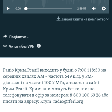
ВІДЕОУРОКИ «ELIFBE»
Русский
0:00
2:59:57
СВІДЧЕННЯ ОКУПАЦІЇ
Qırımtatar
Завантажити на комп'ютер
УКРАЇНСЬКА ПРОБЛЕМА КРИМУ
ДОЛУЧАЙСЯ!
ІНФОГРАФІКА
Поділитись
Читати без VPN
Усі сайти RFE/RL
Радіо Крим.Реалії виходить у будні о 7:00 і 18:30 на
середніх хвилях АМ – частота 549 кГц, у FM-
діапазоні на частоті 100.7 МГц, а також на сайті
Крим.Реалії. Кримчани можуть безкоштовно
телефонувати в ефір за номером 8 800 100 69 26 або
писати на адресу: Krym_radio@rferl.org