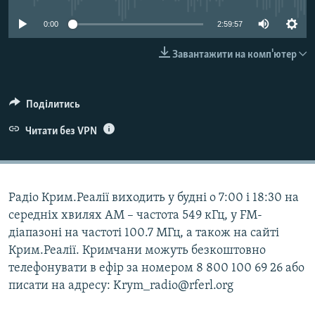
ВІДЕОУРОКИ «ELIFBE»
Русский
0:00
2:59:57
СВІДЧЕННЯ ОКУПАЦІЇ
Qırımtatar
Завантажити на комп'ютер
УКРАЇНСЬКА ПРОБЛЕМА КРИМУ
ДОЛУЧАЙСЯ!
ІНФОГРАФІКА
Поділитись
Читати без VPN
Усі сайти RFE/RL
Радіо Крим.Реалії виходить у будні о 7:00 і 18:30 на
середніх хвилях АМ – частота 549 кГц, у FM-
діапазоні на частоті 100.7 МГц, а також на сайті
Крим.Реалії. Кримчани можуть безкоштовно
телефонувати в ефір за номером 8 800 100 69 26 або
писати на адресу: Krym_radio@rferl.org