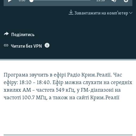
0:00
29:59
ВІДЕОУРОКИ «ELIFBE»
Русский
Завантажити на комп'ютер
СВІДЧЕННЯ ОКУПАЦІЇ
Qırımtatar
УКРАЇНСЬКА ПРОБЛЕМА КРИМУ
Поділитись
ДОЛУЧАЙСЯ!
ІНФОГРАФІКА
Читати без VPN
Усі сайти RFE/RL
Програма звучить в ефірі Радіо Крим.Реалії. Час
ефіру: 18:10 – 18:40. Ефір можна слухати на середніх
хвилях АМ – частота 549 кГц, у FM-діапазоні на
частоті 100.7 МГц, а також на сайті Крим.Реалії