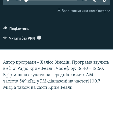
0:00
9:59
ВІДЕОУРОКИ «ELIFBE»
Русский
Завантажити на комп'ютер
СВІДЧЕННЯ ОКУПАЦІЇ
Qırımtatar
УКРАЇНСЬКА ПРОБЛЕМА КРИМУ
Поділитись
ДОЛУЧАЙСЯ!
ІНФОГРАФІКА
Читати без VPN
Усі сайти RFE/RL
Автор програми – Халісе Зінедін. Програма звучить
в ефірі Радіо Крим.Реалії. Час ефіру: 18:40 – 18:50.
Ефір можна слухати на середніх хвилях АМ –
частота 549 кГц, у FM-діапазоні на частоті 100.7
МГц, а також на сайті Крим.Реалії