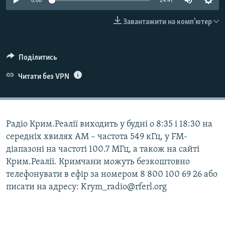
0:00
24:47
ВІДЕОУРОКИ «ELIFBE»
Русский
Завантажити на комп'ютер
СВІДЧЕННЯ ОКУПАЦІЇ
Qırımtatar
УКРАЇНСЬКА ПРОБЛЕМА КРИМУ
Поділитись
ДОЛУЧАЙСЯ!
ІНФОГРАФІКА
Читати без VPN
Усі сайти RFE/RL
Радіо Крим.Реалії виходить у будні о 8:35 і 18:30 на
середніх хвилях АМ – частота 549 кГц, у FM-
діапазоні на частоті 100.7 МГц, а також на сайті
Крим.Реалії. Кримчани можуть безкоштовно
телефонувати в ефір за номером 8 800 100 69 26 або
писати на адресу: Krym_radio@rferl.org