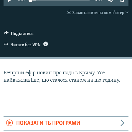
0:00
4:59
ВІДЕОУРОКИ «ELIFBE»
Русский
Завантажити на комп'ютер
СВІДЧЕННЯ ОКУПАЦІЇ
Qırımtatar
УКРАЇНСЬКА ПРОБЛЕМА КРИМУ
Поділитись
ДОЛУЧАЙСЯ!
ІНФОГРАФІКА
Читати без VPN
Усі сайти RFE/RL
Вечірній ефір новин про події в Криму. Усе
найважливіше, що сталося станом на цю годину.
ПОКАЗАТИ ТБ ПРОГРАМИ