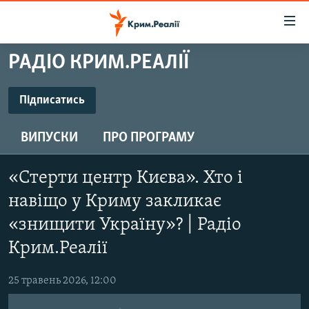
Доступність
посилання
Перейти
РАДІО КРИМ.РЕАЛІЇ
до
НОВИНИ
основного
ВОДА.КРИМ
Підписатись
матеріалу
ПІДПИСАТИСЬ
ВІДЕО ТА ФОТО
Перейти
ВИПУСКИ
ПРО ПРОГРАМУ
до
ПОЛІТИКА
основної
Підписатись
БЛОГИ
навігації
«Стерти центр Києва». Хто і
Перейти
ПОГЛЯД
навіщо у Криму закликає
до
ІНТЕРВ'Ю
«знищити Україну»? | Радіо
пошуку
Крим.Реалії
ВСЕ ЗА ДЕНЬ
СПЕЦПРОЕКТИ
25 травень 2026, 12:00
ЯК ОБІЙТИ БЛОКУВАННЯ
ДЕПОРТАЦІЯ