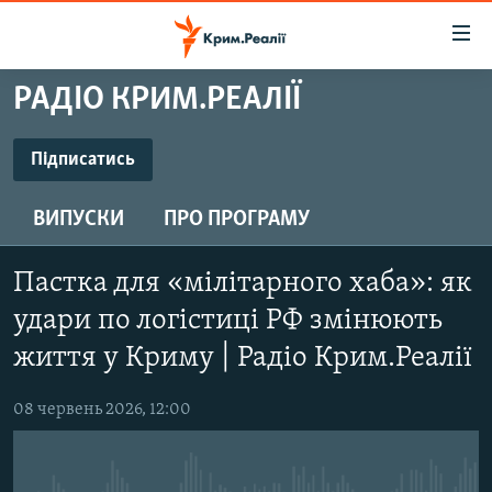
Доступність
посилання
Перейти
РАДІО КРИМ.РЕАЛІЇ
до
НОВИНИ
основного
ВОДА.КРИМ
Підписатись
матеріалу
ПІДПИСАТИСЬ
ВІДЕО ТА ФОТО
Перейти
ВИПУСКИ
ПРО ПРОГРАМУ
до
ПОЛІТИКА
основної
Підписатись
БЛОГИ
навігації
Пастка для «мілітарного хаба»: як
Перейти
ПОГЛЯД
удари по логістиці РФ змінюють
до
ІНТЕРВ'Ю
життя у Криму | Радіо Крим.Реалії
пошуку
ВСЕ ЗА ДЕНЬ
08 червень 2026, 12:00
СПЕЦПРОЕКТИ
ЯК ОБІЙТИ БЛОКУВАННЯ
ДЕПОРТАЦІЯ