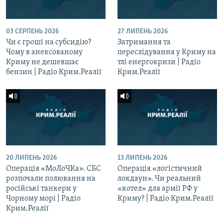
03 СЕРПЕНЬ 2026
27 ЛИПЕНЬ 2026
Чи є гроші на субсидію?
Затримання та
Чому в анексованому
переслідування у Криму на
Криму не дешевшає
тлі енергокризи | Радіо
бензин | Радіо Крим.Реалії
Крим.Реалії
20 ЛИПЕНЬ 2026
13 ЛИПЕНЬ 2026
Операція «МоЛоЧКа». СБС
Операція «логістичний
розпочали полювання на
локдаун». Чи реальний
російські танкери у
«котел» для армії РФ у
Чорному морі | Радіо
Криму? | Радіо Крим.Реалії
Крим.Реалії