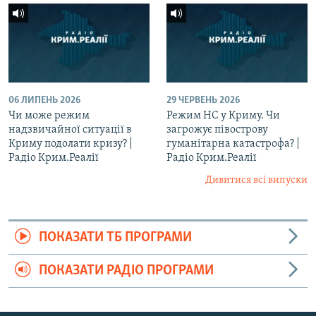
06 ЛИПЕНЬ 2026
29 ЧЕРВЕНЬ 2026
Чи може режим
Режим НС у Криму. Чи
надзвичайної ситуації в
загрожує півострову
Криму подолати кризу? |
гуманітарна катастрофа? |
Радіо Крим.Реалії
Радіо Крим.Реалії
Дивитися всі випуски
ПОКАЗАТИ ТБ ПРОГРАМИ
ПОКАЗАТИ РАДІО ПРОГРАМИ