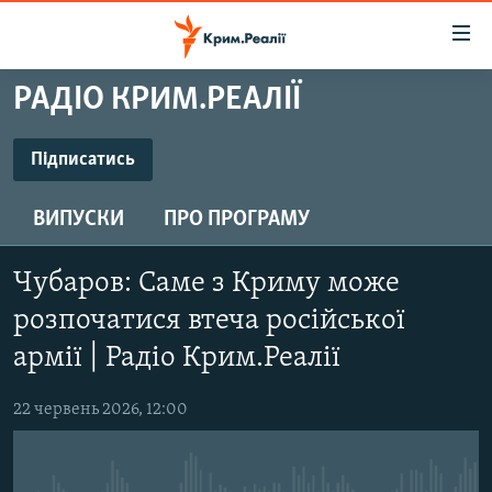
Доступність
посилання
Перейти
РАДІО КРИМ.РЕАЛІЇ
до
НОВИНИ
основного
ВОДА.КРИМ
Підписатись
матеріалу
ПІДПИСАТИСЬ
ВІДЕО ТА ФОТО
Перейти
ВИПУСКИ
ПРО ПРОГРАМУ
до
ПОЛІТИКА
основної
Підписатись
БЛОГИ
навігації
Чубаров: Саме з Криму може
Перейти
ПОГЛЯД
розпочатися втеча російської
до
ІНТЕРВ'Ю
армії | Радіо Крим.Реалії
пошуку
ВСЕ ЗА ДЕНЬ
22 червень 2026, 12:00
СПЕЦПРОЕКТИ
ЯК ОБІЙТИ БЛОКУВАННЯ
ДЕПОРТАЦІЯ