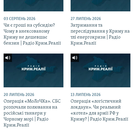
03 СЕРПЕНЬ 2026
27 ЛИПЕНЬ 2026
Чи є гроші на субсидію?
Затримання та
Чому в анексованому
переслідування у Криму на
Криму не дешевшає
тлі енергокризи | Радіо
бензин | Радіо Крим.Реалії
Крим.Реалії
20 ЛИПЕНЬ 2026
13 ЛИПЕНЬ 2026
Операція «МоЛоЧКа». СБС
Операція «логістичний
розпочали полювання на
локдаун». Чи реальний
російські танкери у
«котел» для армії РФ у
Чорному морі | Радіо
Криму? | Радіо Крим.Реалії
Крим.Реалії