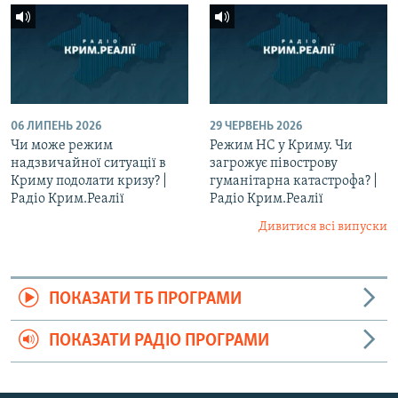
06 ЛИПЕНЬ 2026
29 ЧЕРВЕНЬ 2026
Чи може режим
Режим НС у Криму. Чи
надзвичайної ситуації в
загрожує півострову
Криму подолати кризу? |
гуманітарна катастрофа? |
Радіо Крим.Реалії
Радіо Крим.Реалії
Дивитися всі випуски
ПОКАЗАТИ ТБ ПРОГРАМИ
ПОКАЗАТИ РАДІО ПРОГРАМИ