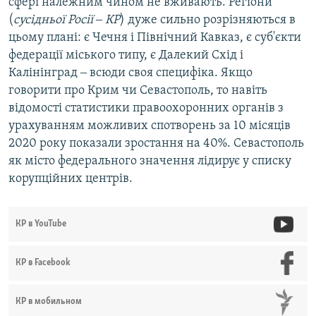
сфері належним чином не вживають. Регіони
(
сусідньої Росії ‒ КР
) дуже сильно розрізняються в
цьому плані: є Чечня і Північний Кавказ, є суб'єкти
федерації міського типу, є Далекий Схід і
Калінінград ‒ всюди своя специфіка. Якщо
говорити про Крим чи Севастополь, то навіть
відомості статистики правоохоронних органів з
урахуванням можливих спотворень за 10 місяців
2020 року показали зростання на 40%. Севастополь
як місто федерального значення лідирує у списку
корупційних центрів.
КР в YouTube
КР в Facebook
КР в мобильном