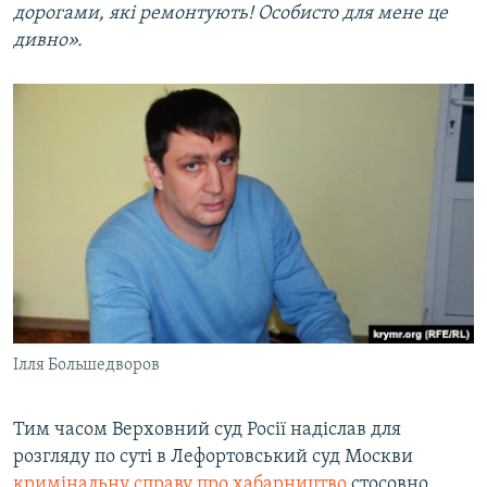
дорогами, які ремонтують! Особисто для мене це
дивно».
Ілля Большедворов
Тим часом Верховний суд Росії надіслав для
розгляду по суті в Лефортовський суд Москви
кримінальну справу про хабарництво
стосовно