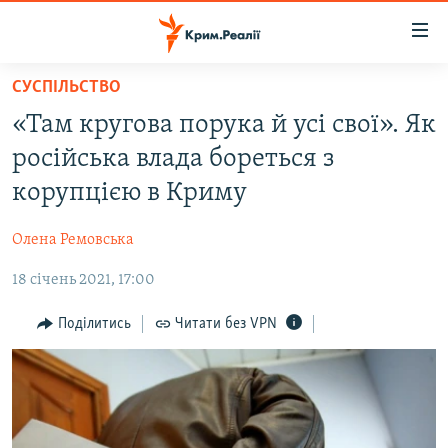
Доступність
посилання
Перейти
СУСПІЛЬСТВО
до
НОВИНИ
«Там кругова порука й усі свої». Як
основного
ВОДА.КРИМ
матеріалу
російська влада бореться з
ВІДЕО ТА ФОТО
Перейти
корупцією в Криму
до
ПОЛІТИКА
основної
Олена Ремовська
БЛОГИ
навігації
Перейти
18 січень 2021, 17:00
ПОГЛЯД
до
ІНТЕРВ'Ю
Поділитись
Читати без VPN
пошуку
ВСЕ ЗА ДЕНЬ
СПЕЦПРОЕКТИ
ЯК ОБІЙТИ БЛОКУВАННЯ
ДЕПОРТАЦІЯ