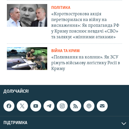
ПОЛІТИКА
«Короткострокова акція
перетворилася на війну на
виснаження»: Як пропаганда РФ
у Криму пояснює невдачі «СВО»
та залякує «мінними атаками»
ВІЙНА ТА КРИМ
«Полювання на колони». Як ЗСУ
ріжуть військову логістику Росії в
Криму
ДОЛУЧАЙСЯ!
ПІДТРИМКА