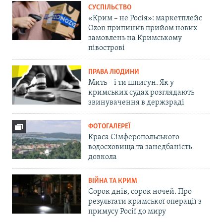
СУСПІЛЬСТВО
«Крим – не Росія»: маркетплейс
Ozon припинив прийом нових
замовлень на Кримському
півострові
ПРАВА ЛЮДИНИ
Мить – і ти шпигун. Як у
кримських судах розглядають
звинувачення в держзраді
ФОТОГАЛЕРЕЇ
Краса Сімферопольського
водосховища та занедбаність
довкола
ВІЙНА ТА КРИМ
Сорок днів, сорок ночей. Про
результати кримської операції з
примусу Росії до миру