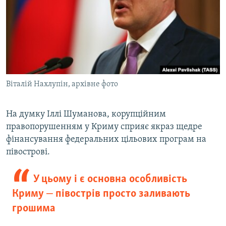
Віталій Нахлупін, архівне фото
На думку Іллі Шуманова, корупційним
правопорушенням у Криму сприяє якраз щедре
фінансування федеральних цільових програм на
півострові.
У цьому і є основна особливість
Криму ‒ півострів просто заливають
грошима