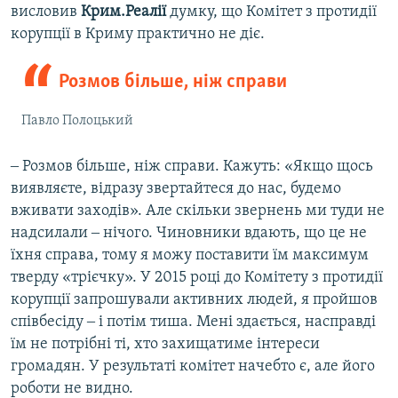
висловив
Крим.Реалії
думку, що Комітет з протидії
корупції в Криму практично не діє.
Розмов більше, ніж справи
Павло Полоцький
‒ Розмов більше, ніж справи. Кажуть: «Якщо щось
виявляєте, відразу звертайтеся до нас, будемо
вживати заходів». Але скільки звернень ми туди не
надсилали ‒ нічого. Чиновники вдають, що це не
їхня справа, тому я можу поставити їм максимум
тверду «трієчку». У 2015 році до Комітету з протидії
корупції запрошували активних людей, я пройшов
співбесіду ‒ і потім тиша. Мені здається, насправді
їм не потрібні ті, хто захищатиме інтереси
громадян. У результаті комітет начебто є, але його
роботи не видно.