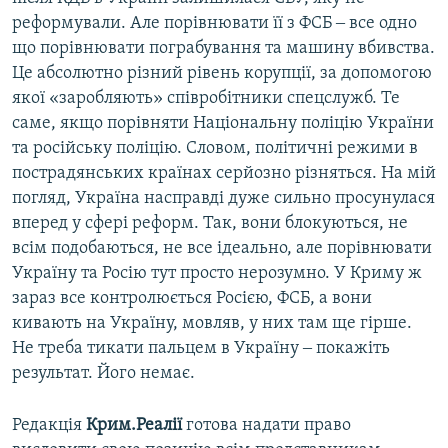
реформували. Але порівнювати її з ФСБ ‒ все одно
що порівнювати пограбування та машину вбивства.
Це абсолютно різний рівень корупції, за допомогою
якої «заробляють» співробітники спецслужб. Те
саме, якщо порівняти Національну поліцію України
та російську поліцію. Словом, політичні режими в
пострадянських країнах серйозно різняться. На мій
погляд, Україна насправді дуже сильно просунулася
вперед у сфері реформ. Так, вони блокуються, не
всім подобаються, не все ідеально, але порівнювати
Україну та Росію тут просто нерозумно. У Криму ж
зараз все контролюється Росією, ФСБ, а вони
кивають на Україну, мовляв, у них там ще гірше.
Не треба тикати пальцем в Україну ‒ покажіть
результат. Його немає.
Редакція
Крим.Реалії
готова надати право