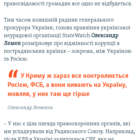
правосвідомості громадян все одно не відбудеться.
Тим часом колишній радник генерального
прокурора України, голова правління української
неурядової організації StateWatch
Олександр
Лемен
розмірковує про відмінності корупції в
пострадянських країнах ‒ зокрема, між Україною
та Росією.
У Криму ж зараз все контролюється
Росією, ФСБ, а вони кивають на Україну,
мовляв, у них там ще гірше
Олександр Леменов
‒ У нас є ціла плеяда правоохоронних органів, які
ми успадкували від Радянського Союзу. Наприклад,
після КДБ в Україні залишилася СБУ, яку не