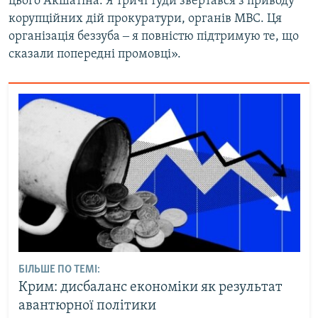
цього Акшатіна. Я тричі туди звертався з приводу
корупційних дій прокуратури, органів МВС. Ця
організація беззуба ‒ я повністю підтримую те, що
сказали попередні промовці».
БІЛЬШЕ ПО ТЕМІ:
Крим: дисбаланс економіки як результат
авантюрної політики