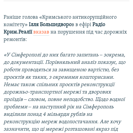
Раніше голова «Кримського антикорупційного
комітету»
Ілля Большедворо
в в ефірі
Радіо
Крим.Реалії
вказав
на порушення під час дорожніх
ремонтів:
«У Сімферополі до них багато запитань ‒ зокрема,
до документації. Порівняльний аналіз показує, що
роботи проводяться за завищеною вартістю, без
проєктів як таких, з окремими кошторисами.
Немає також спільних проєктів реконструкції
дорожньо-транспортної мережі та дворових
проїздів ‒ словом, повне неподобство. Щодо водної
проблеми ‒ на наступний рік на Сімферополь
виділили понад 4 мільярди рублів на
реконструкцію мереж водопостачання. Але хочу
зазначити, що ці мережі розташовані якраз під