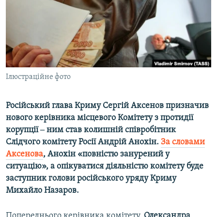
ВІДЕОУРОКИ «ELIFBE»
Русский
СВІДЧЕННЯ ОКУПАЦІЇ
Qırımtatar
УКРАЇНСЬКА ПРОБЛЕМА КРИМУ
ДОЛУЧАЙСЯ!
ІНФОГРАФІКА
Ілюстраційне фото
Російський глава Криму Сергій Аксенов призначив
Усі сайти RFE/RL
нового керівника місцевого Комітету з протидії
корупції ‒ ним став колишній співробітник
Слідчого комітету Росії Андрій Анохін.
За словами
Аксенова
, Анохін «повністю занурений у
ситуацію», а опікуватися діяльністю комітету буде
заступник голови російського уряду Криму
Михайло Назаров.
Попереднього керівника комітету,
Олександра