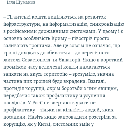
Ілля Шуманов
‒ Гігантські кошти виділяються на розвиток
інфраструктури, на інформатизацію, синхронізацію
з російськими державними системами. У цьому і є
основна особливість Криму ‒ півострів просто
заливають грошима. Але це зовсім не означає, що
гроші доходять до обивателя ‒ до пересічного
жителя Севастополя чи Євпаторії. Якщо в короткий
проміжок часу величезні кошти намагаються
запхати на якусь територію ‒ зрозуміло, значна
частина цих грошей буде вкрадена. Взагалі,
протидія корупції, окрім боротьби з цим явищем,
передбачає також профілактику й усунення
наслідків. У Росії не звертають уваги не
профілактику ‒ тільки на кількість людей, яких
посадили. Навіть якщо запровадити розстріли за
корупцію, як у Китаї, системних змін у