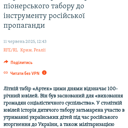
піонерського табору до
ВІДЕОУРОКИ «ELIFBE»
Русский
інструменту російської
СВІДЧЕННЯ ОКУПАЦІЇ
Qırımtatar
пропаганди
УКРАЇНСЬКА ПРОБЛЕМА КРИМУ
ДОЛУЧАЙСЯ!
ІНФОГРАФІКА
11 червень 2025, 12:43
RFE/RL
Крим. Реалії
Усі сайти RFE/RL
Поділитись
Читати без VPN
Літній табір «Артек» цими днями відзначає 100-
річний ювілей. Він був заснований для «виховання
громадян соціалістичного суспільства». У столітній
ювілей історія дитячого табору затьмарена участю в
утриманні українських дітей під час російського
вторгнення до України, а також мілітаризацією