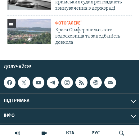
кримських судах розглядають
звинувачення в держзраді
ФОТОГАЛЕРЕЇ
Краса Сімферопольського
водосховища та занедбаність
довкола
ДОЛУЧАЙСЯ!
ПІДТРИМКА
ІНФО
© Крим.Реалії, 2026 | Усі права застережено.
КТА
РУС