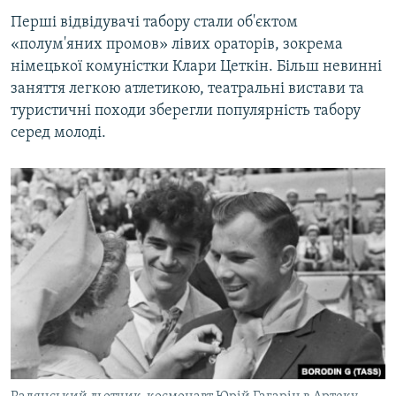
Перші відвідувачі табору стали об'єктом
«полум'яних промов» лівих ораторів, зокрема
німецької комуністки Клари Цеткін. Більш невинні
заняття легкою атлетикою, театральні вистави та
туристичні походи зберегли популярність табору
серед молоді.