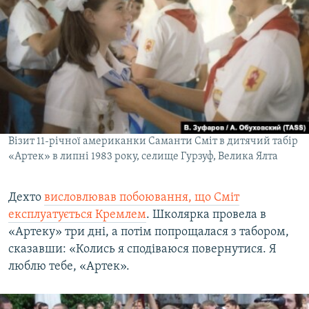
Візит 11-річної американки Саманти Сміт в дитячий табір
«Артек» в липні 1983 року, селище Гурзуф, Велика Ялта
Дехто
висловлював побоювання, що Сміт
експлуатується Кремлем
. Школярка провела в
«Артеку» три дні, а потім попрощалася з табором,
сказавши: «Колись я сподіваюся повернутися. Я
люблю тебе, «Артек».