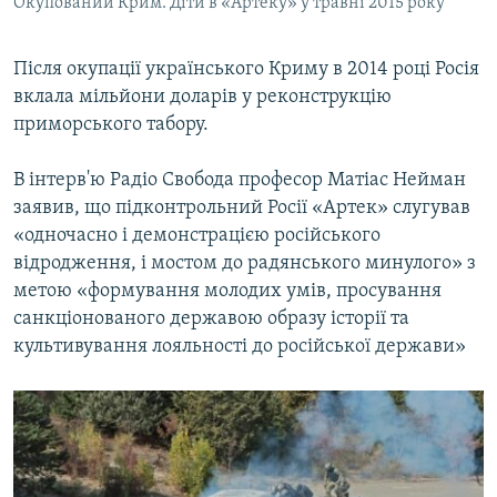
Окупований Крим. Діти в «Артеку» у травні 2015 року
Після окупації українського Криму в 2014 році Росія
вклала мільйони доларів у реконструкцію
приморського табору.
В інтерв'ю Радіо Свобода професор Матіас Нейман
заявив, що підконтрольний Росії «Артек» слугував
«одночасно і демонстрацією російського
відродження, і мостом до радянського минулого» з
метою «формування молодих умів, просування
санкціонованого державою образу історії та
культивування лояльності до російської держави»