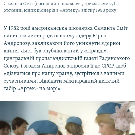
Саманта Сміт (посередині праворуч, тримає сумку) в
оточенні юних піонерів в «Артеку» влітку 1983 року
У 1982 році американська школярка Саманта Сміт
написала листа радянському лідеру Юрію
Андропову, закликаючи його уникнути ядерної
війни. Лист був опублікований у «Правді»,
центральній пропагандистській газеті Радянського
Союзу, і згодом Андропов запросив її до СРСР, щоб
«дізнатися про нашу країну, зустрітися з вашими
сучасниками, відвідати міжнародний дитячий
табір «Артек» на морі».