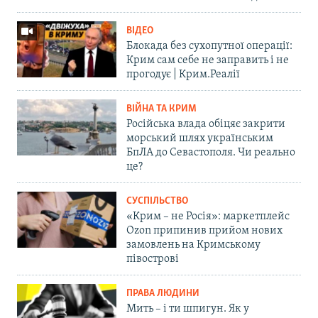
ВІДЕО
Блокада без сухопутної операції:
Крим сам себе не заправить і не
прогодує | Крим.Реалії
ВІЙНА ТА КРИМ
Російська влада обіцяє закрити
морський шлях українським
БпЛА до Севастополя. Чи реально
це?
СУСПІЛЬСТВО
«Крим – не Росія»: маркетплейс
Ozon припинив прийом нових
замовлень на Кримському
півострові
ПРАВА ЛЮДИНИ
Мить – і ти шпигун. Як у