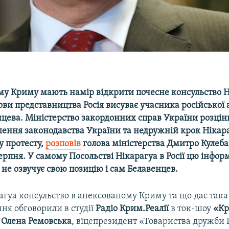
му Криму мають намір відкрити почесне консульство Н
ови представництва Росія висуває учасника російської 
цева. Міністерство закордонних справ України розцін
ення законодавства України та недружній крок Нікара
у протесту,
розповів
голова міністерства Дмитро Кулеба 
ерпня. У самому Посольстві Нікарагуа в Росії цю інфор
не озвучує свою позицію і сам Белавенцев.
агуа консульство в анексованому Криму та що дає така
ання обговорили в студії
Радіо Крим.Реалії
в ток-шоу
«К
а
Олена Ремовська
, віцепрезидент «Товариства дружби Р