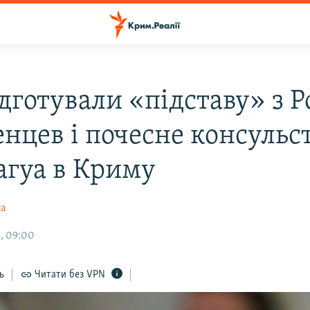
дготували «підставу» з Ро
енцев і почесне консульс
агуа в Криму
ка
, 09:00
ь
Читати без VPN