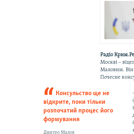
Радіо Крим.Ре
Москві ‒ віц
Маловим. Він
Почесне конс
Консульство ще не
відкрите, поки тільки
розпочатий процес його
формування
Дмитро Малов