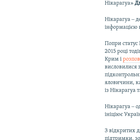
Нікарагуа»
Д
Нікарагуа ‒ д
інформацією н
Попри статус 
2015 році тод
Крим і
розпов
висловилися 
підконтрольн
яловичини, к
із Нікарагуа 
Нікарагуа ‒ о
ініціює Украї
З відкритих 
підтримки, зо