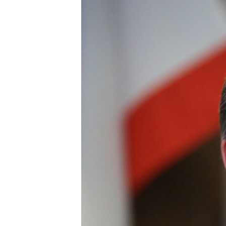
ВІДЕОУРОКИ «ELIFBE»
СВІДЧЕННЯ ОКУПАЦІЇ
УКРАЇНСЬКА ПРОБЛЕМА КРИМУ
ІНФОГРАФІКА