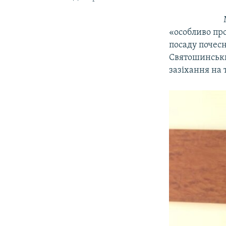
«особливо пр
посаду почесн
Святошинськи
зазіхання на 