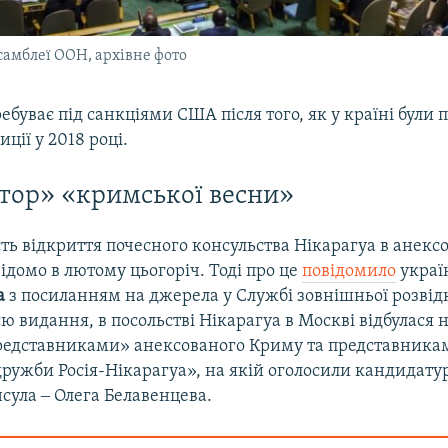
самблеї ООН, архівне фото
ебуває під санкціями США після того, як у країні були
ції у 2018 році.
тор» «кримської весни»
ть відкриття почесного консульства Нікарагуа в анекс
ідомо в лютому цьогоріч. Тоді про це
повідомило
украї
a
з посиланням на джерела у Службі зовнішньої розвід
ю видання, в посольстві Нікарагуа в Москві відбулася 
едставниками» анексованого Криму та представника
ружби Росія-Нікарагуа», на якій оголосили кандидату
сула ‒ Олега Белавенцева.