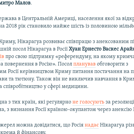
митро Малов
.
ержава в Центральній Америці, населення якої за від
а 2018 рік становило майже шість із половиною мільйо
Криму, Нікарагуа розвиває співпрацю з анексованим п
ішній посол Нікарагуа в Росії
Хуан Ернесто Васкес Арай
ів
про свою підтримку «референдуму, на якому кримч
за повернення в Росію». Посол
планував
обговорити з
им Росії керівництвом Криму питання постачання на п
ави та тютюну. Також він не виключив навчання в Кри
та співробітництво у сфері медицини.
дна з тих країн, які регулярно
не голосують
за резолюці
на, з визнання Росії країною-окупантом через анексію
джерел можна довідатися, що Росія
надає
Нікарагуа різ
крема й фінансову.