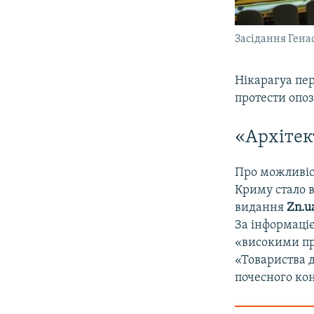
Засідання Гена
Нікарагуа пер
протести опози
«Архітек
Про можливіс
Криму стало в
видання
Zn.u
За інформаціє
«високими пр
«Товариства д
почесного кон