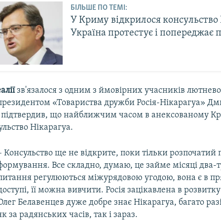
БІЛЬШЕ ПО ТЕМІ:
У Криму відкрилося консульство 
Україна протестує і попереджає п
алії
зв'язалося з одним з ймовірних учасників лютневої
епрезидентом «Товариства дружби Росія-Нікарагуа» Д
 підтвердив, що найближчим часом в анексованому Кр
ульство Нікарагуа.
– Консульство ще не відкрите, поки тільки розпочатий 
формування. Все складно, думаю, це займе місяці два-т
питання регулюються міжурядовою угодою, вона є в п
доступі, її можна вивчити. Росія зацікавлена в розвитку
Олег Белавенцев дуже добре знає Нікарагуа, багато разі
як за радянських часів, так і зараз.