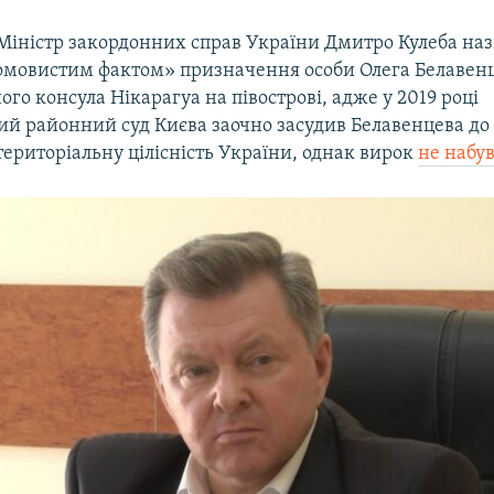
Міністр закордонних справ України Дмитро Кулеба наз
омовистим фактом» призначення особи Олега Белавен
ого консула Нікарагуа на півострові, адже у 2019 році
й районний суд Києва заочно засудив Белавенцева до 1
територіальну цілісність України, однак вирок
не набу