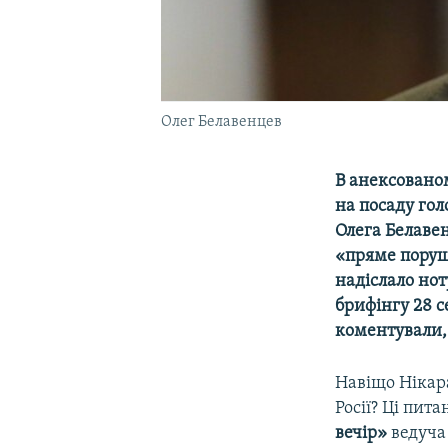
Олег Белавенцев
В анексовано
на посаду гол
Олега Белавен
«пряме поруш
надіслало нот
брифінгу 28 с
коментували, 
Навіщо Нікар
Росії? Ці пит
вечір»
ведуч