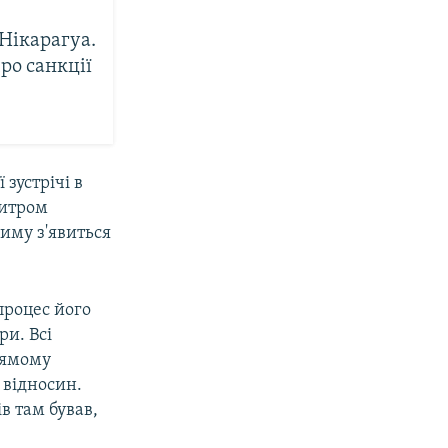
Нікарагуа.
ро санкції
 зустрічі в
митром
иму з'явиться
процес його
ри. Всі
рямому
 відносин.
в там бував,