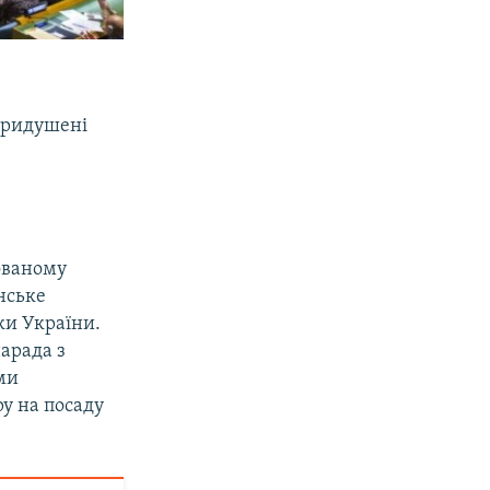
 придушені
ованому
нське
ки України.
нарада з
ми
ру на посаду