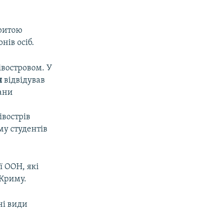
критою
нів осіб.
івостровом. У
я
відвідував
ани
івострів
му студентів
ї ООН, які
 Криму.
ні види