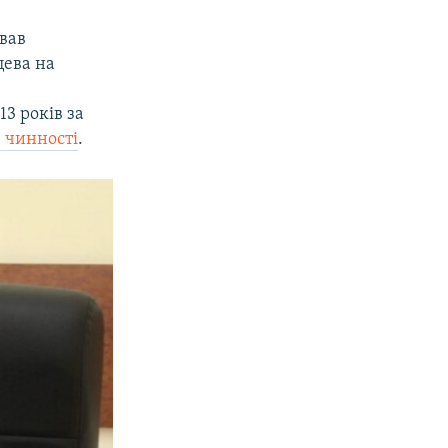
вав
цева на
3 років за
в чинності
.