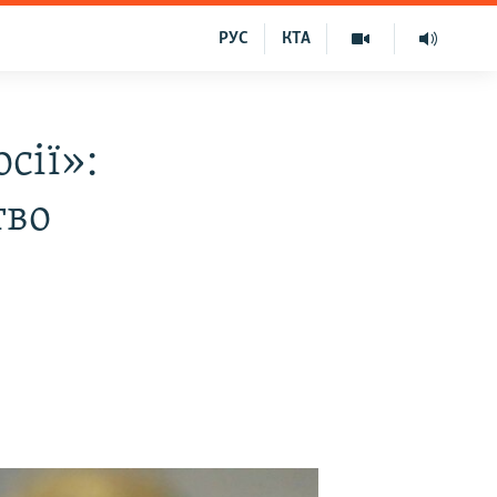
РУС
КТА
сії»:
тво