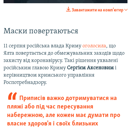
240p
Завантажити на комп'ютер
360p
Auto
240p
360p
480p
480p
Маски повертаються
720p
720p
1080p
11 серпня російська влада Криму
оголосила
, що
1080p
Ялта повертається до обмежувальних заходів щодо
захисту від коронавірусу. Такі рішення ухвалені
російським главою Криму
Сергієм Аксеновим
і
керівництвом кримського управління
Роспотребнадзору.
Приписів важко дотримуватися на
пляжі або під час пересування
набережною, але кожен має думати про
власне здоров'я і своїх близьких