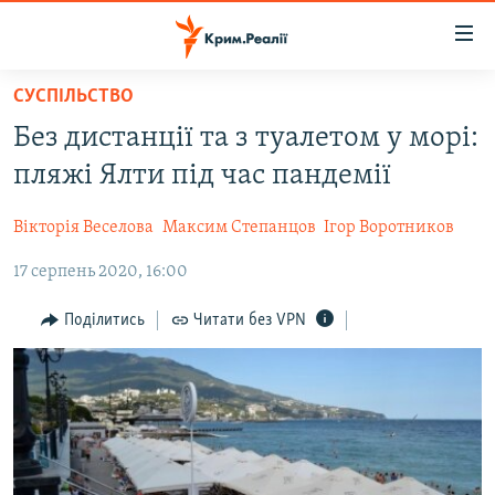
Доступність
посилання
Перейти
СУСПІЛЬСТВО
до
НОВИНИ
Без дистанції та з туалетом у морі:
основного
ВОДА.КРИМ
матеріалу
пляжі Ялти під час пандемії
ВІДЕО ТА ФОТО
Перейти
до
Вікторія Веселова
Максим Степанцов
Ігор Воротников
ПОЛІТИКА
основної
17 серпень 2020, 16:00
БЛОГИ
навігації
Перейти
ПОГЛЯД
Поділитись
Читати без VPN
до
ІНТЕРВ'Ю
пошуку
ВСЕ ЗА ДЕНЬ
СПЕЦПРОЕКТИ
ЯК ОБІЙТИ БЛОКУВАННЯ
ДЕПОРТАЦІЯ