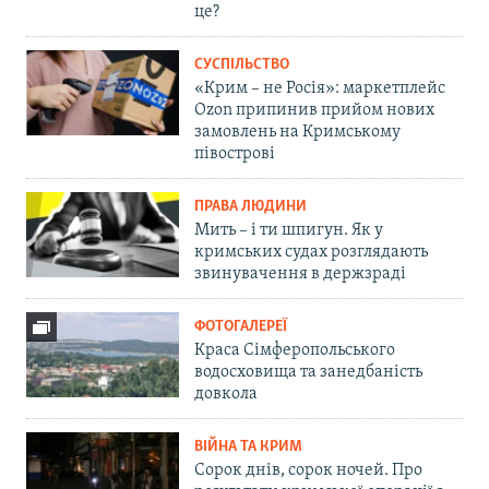
це?
СУСПІЛЬСТВО
«Крим – не Росія»: маркетплейс
Ozon припинив прийом нових
замовлень на Кримському
півострові
ПРАВА ЛЮДИНИ
Мить – і ти шпигун. Як у
кримських судах розглядають
звинувачення в держзраді
ФОТОГАЛЕРЕЇ
Краса Сімферопольського
водосховища та занедбаність
довкола
ВІЙНА ТА КРИМ
Сорок днів, сорок ночей. Про