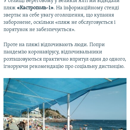
У селищі Береговому у Великій Ялті ми відвідали
пляж
«Кастрополь-1»
. На інформаційному стенді
звертає на себе увагу оголошення, що купання
заборонене, оскільки «пляж не обслуговується і
порятунок не забезпечується».
Проте на пляжі відпочивають люди. Попри
пандемію коронавірусу, відпочивальники
розташовуються практично впритул один до одного,
ігноруючи рекомендацію про соціальну дистанцію.