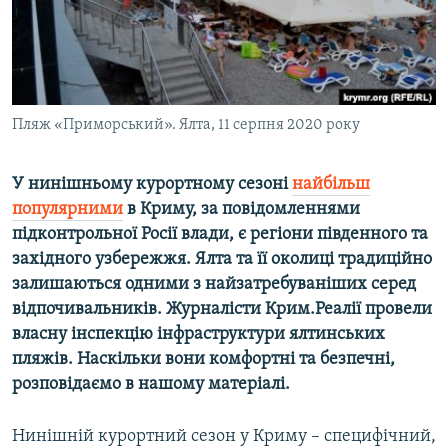
ВІДЕОУРОКИ «ELIFBE»
Русский
СВІДЧЕННЯ ОКУПАЦІЇ
Qırımtatar
УКРАЇНСЬКА ПРОБЛЕМА КРИМУ
ДОЛУЧАЙСЯ!
Пляж «Приморський». Ялта, 11 серпня 2020 року
ІНФОГРАФІКА
У нинішньому курортному сезоні
найбільш
популярними
в Криму, за повідомленнями
Усі сайти RFE/RL
підконтрольної Росії влади, є регіони південного та
західного узбережжя. Ялта та її околиці традиційно
залишаються одними з найзатребуваніших серед
відпочивальників. Журналісти Крим.Реалії провели
власну інспекцію інфраструктури ялтинських
пляжів. Наскільки вони комфортні та безпечні,
розповідаємо в нашому матеріалі.
Нинішній курортний сезон у Криму – специфічний,