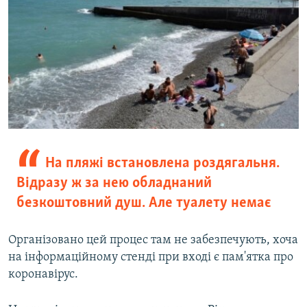
На пляжі встановлена роздягальня.
Відразу ж за нею обладнаний
безкоштовний душ. Але туалету немає
Організовано цей процес там не забезпечують, хоча
на інформаційному стенді при вході є пам'ятка про
коронавірус.