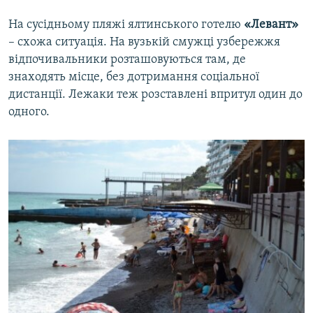
На сусідньому пляжі ялтинського готелю
«Левант»
– схожа ситуація. На вузькій смужці узбережжя
відпочивальники розташовуються там, де
знаходять місце, без дотримання соціальної
дистанції. Лежаки теж розставлені впритул один до
одного.