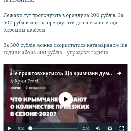
та помитися.
Лежаки тут пропонують в оренду за 200 рублів. За
500 рублів можна орендувати два шезлонги під
окремим навісом.
За 300 рублів можна скористатися катамараном пів
години або за 500 рублів ‒ упродовж години.
«Не проштовхнутися». Що кримчани думають про кількість приїжджих у сезоні-2020? (відео)
by
Крим.Реалії
No media source currently available
Auto
0:00
2:30