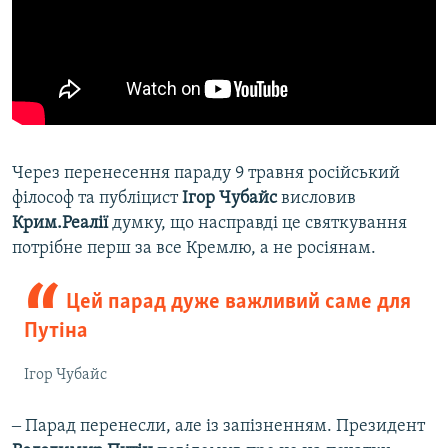
Через перенесення параду 9 травня російський
філософ та публіцист
Ігор Чубайс
висловив
Крим.Реалії
думку, що насправді це святкування
потрібне перш за все Кремлю, а не росіянам.
Цей парад дуже важливий саме для
Путіна
Ігор Чубайс
‒ Парад перенесли, але із запізненням. Президент