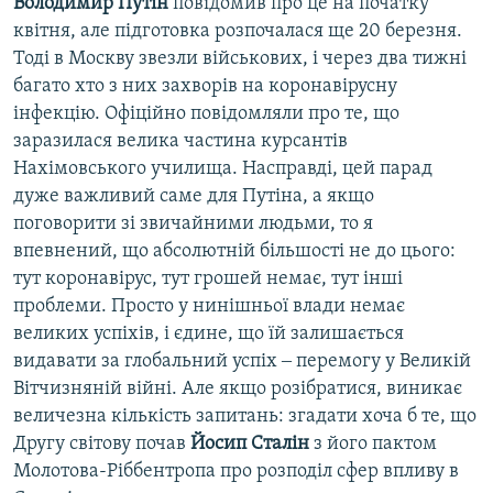
Володимир Путін
повідомив про це на початку
квітня, але підготовка розпочалася ще 20 березня.
Тоді в Москву звезли військових, і через два тижні
багато хто з них захворів на коронавірусну
інфекцію. Офіційно повідомляли про те, що
заразилася велика частина курсантів
Нахімовського училища. Насправді, цей парад
дуже важливий саме для Путіна, а якщо
поговорити зі звичайними людьми, то я
впевнений, що абсолютній більшості не до цього:
тут коронавірус, тут грошей немає, тут інші
проблеми. Просто у нинішньої влади немає
великих успіхів, і єдине, що їй залишається
видавати за глобальний успіх ‒ перемогу у Великій
Вітчизняній війні. Але якщо розібратися, виникає
величезна кількість запитань: згадати хоча б те, що
Другу світову почав
Йосип Сталін
з його пактом
Молотова-Ріббентропа про розподіл сфер впливу в