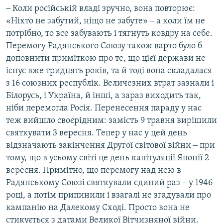
‒ Коли російській владі зручно, вона повторює:
«Ніхто не забутий, ніщо не забуте» ‒ а коли їм не
потрібно, то все забувають і тягнуть ковдру на себе.
Перемогу Радянського Союзу також варто було б
доповнити приміткою про те, що цієї держави не
існує вже тридцять років, та й тоді вона складалася
з 16 союзних республік. Величезних втрат зазнали і
Білорусь, і Україна, й інші, а зараз виходить так,
ніби перемогла Росія. Перенесення параду у нас
теж вийшло своєрідним: замість 9 травня вирішили
святкувати 3 вересня. Тепер у нас у цей день
відзначають закінчення Другої світової війни ‒ при
тому, що в усьому світі це день капітуляції Японії 2
вересня. Примітно, що перемогу над нею в
Радянському Союзі святкували єдиний раз ‒ у 1946
році, а потім припинили і взагалі не згадували про
кампанію на Далекому Сході. Просто вона не
стикується з датами Великої Вітчизняної війни.