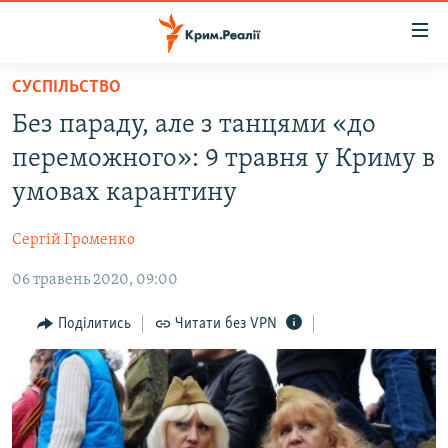
Доступність
посилання
Перейти
СУСПІЛЬСТВО
до
НОВИНИ
Без параду, але з танцями «до
основного
ВОДА.КРИМ
матеріалу
переможного»: 9 травня у Криму в
ВІДЕО ТА ФОТО
Перейти
умовах карантину
до
ПОЛІТИКА
основної
Сергій Громенко
БЛОГИ
навігації
Перейти
06 травень 2020, 09:00
ПОГЛЯД
до
ІНТЕРВ'Ю
Поділитись
Читати без VPN
пошуку
ВСЕ ЗА ДЕНЬ
СПЕЦПРОЕКТИ
ЯК ОБІЙТИ БЛОКУВАННЯ
ДЕПОРТАЦІЯ