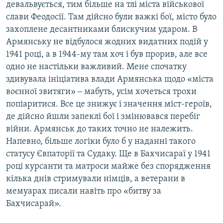
девальвується, тим більше на тлі міста військової
слави Феодосії. Там дійсно були важкі бої, місто було
захоплене десантниками блискучим ударом. В
Армянську не відбулося жодних видатних подій у
1941 році, а в 1944-му там хоч і був прорив, але все
одно не настільки важливий. Мене спочатку
здивувала ініціатива влади Армянська щодо «міста
воєнної звитяги» ‒ мабуть, усім хочеться трохи
попіаритися. Все це знижує і значення міст-героїв,
де дійсно йшли запеклі бої і змінювався перебіг
війни. Армянськ до таких точно не належить.
Напевно, більше логіки було б у наданні такого
статусу Євпаторії та Судаку. Ще в Бахчисараї у 1941
році курсанти та матроси майже без спорядження
кілька днів стримували німців, а ветерани в
мемуарах писали навіть про «битву за
Бахчисарай».