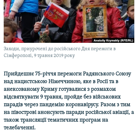
ВІДЕОУРОКИ «ELIFBE»
Русский
СВІДЧЕННЯ ОКУПАЦІЇ
Qırımtatar
УКРАЇНСЬКА ПРОБЛЕМА КРИМУ
ДОЛУЧАЙСЯ!
ІНФОГРАФІКА
Заходи, приурочені до російського Дня перемоги в
Сімферополі, 9 травня 2019 року
Усі сайти RFE/RL
Прийдешнє 75-річчя перемоги Радянського Союзу
над нацистською Німеччиною, яке в Росії та в
анексованому Криму готувалися з розмахом
відсвяткувати 9 травня, пройде без військових
парадів через пандемію коронавірусу. Разом з тим
на півострові анонсують паради російської авіації, а
також трансляції тематичних програм на
телебаченні.