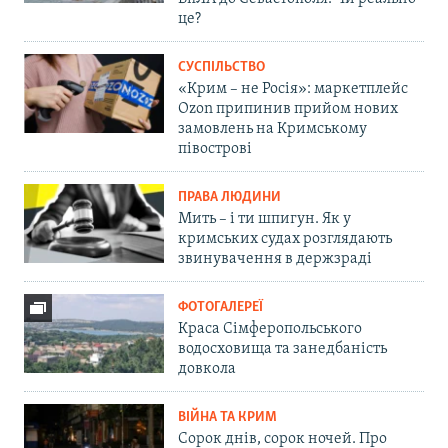
це?
СУСПІЛЬСТВО
«Крим – не Росія»: маркетплейс
Ozon припинив прийом нових
замовлень на Кримському
півострові
ПРАВА ЛЮДИНИ
Мить – і ти шпигун. Як у
кримських судах розглядають
звинувачення в держзраді
ФОТОГАЛЕРЕЇ
Краса Сімферопольського
водосховища та занедбаність
довкола
ВІЙНА ТА КРИМ
Сорок днів, сорок ночей. Про