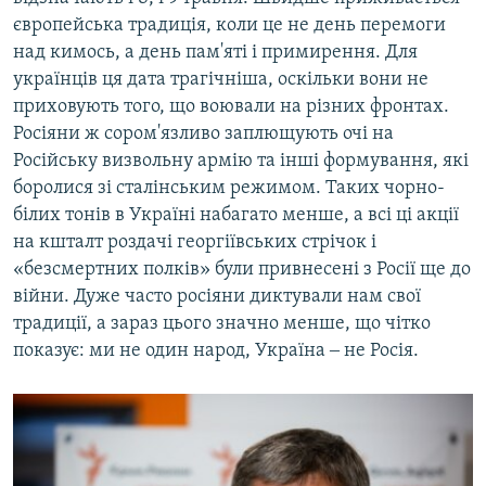
європейська традиція, коли це не день перемоги
над кимось, а день пам'яті і примирення. Для
українців ця дата трагічніша, оскільки вони не
приховують того, що воювали на різних фронтах.
Росіяни ж сором'язливо заплющують очі на
Російську визвольну армію та інші формування, які
боролися зі сталінським режимом. Таких чорно-
білих тонів в Україні набагато менше, а всі ці акції
на кшталт роздачі георгіївських стрічок і
«безсмертних полків» були привнесені з Росії ще до
війни. Дуже часто росіяни диктували нам свої
традиції, а зараз цього значно менше, що чітко
показує: ми не один народ, Україна ‒ не Росія.