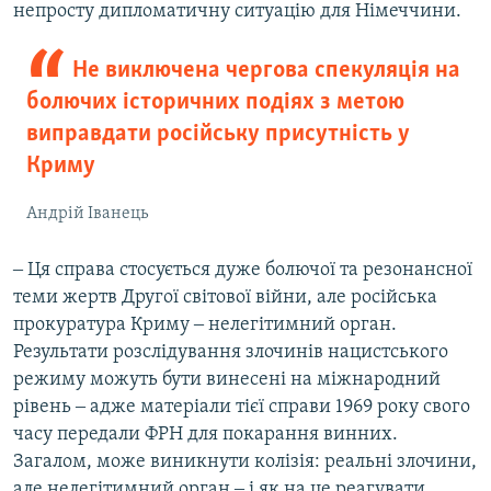
непросту дипломатичну ситуацію для Німеччини.
Не виключена чергова спекуляція на
болючих історичних подіях з метою
виправдати російську присутність у
Криму
Андрій Іванець
‒ Ця справа стосується дуже болючої та резонансної
теми жертв Другої світової війни, але російська
прокуратура Криму ‒ нелегітимний орган.
Результати розслідування злочинів нацистського
режиму можуть бути винесені на міжнародний
рівень ‒ адже матеріали тієї справи 1969 року свого
часу передали ФРН для покарання винних.
Загалом, може виникнути колізія: реальні злочини,
але нелегітимний орган ‒ і як на це реагувати