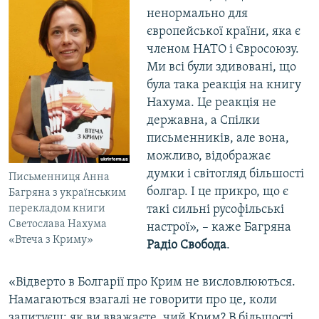
ненормально для
європейської країни, яка є
членом НАТО і Євросоюзу.
Ми всі були здивовані, що
була така реакція на книгу
Нахума. Це реакція не
державна, а Спілки
письменників, але вона,
можливо, відображає
думки і світогляд більшості
Письменниця Анна
болгар. І це прикро, що є
Багряна з українським
перекладом книги
такі сильні русофільські
Светослава Нахума
настрої», – каже Багряна
«Втеча з Криму»
Радіо Свобода
.
«Відверто в Болгарії про Крим не висловлюються.
Намагаються взагалі не говорити про це, коли
запитуєш: як ви вважаєте, чий Крим? В більшості