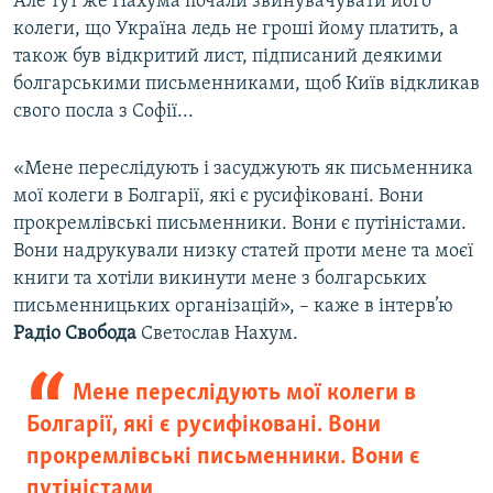
Але тут же Нахума почали звинувачувати його
колеги, що Україна ледь не гроші йому платить, а
також був відкритий лист, підписаний деякими
болгарськими письменниками, щоб Київ відкликав
свого посла з Софії...
«Мене переслідують і засуджують як письменника
мої колеги в Болгарії, які є русифіковані. Вони
прокремлівські письменники. Вони є путіністами.
Вони надрукували низку статей проти мене та моєї
книги та хотіли викинути мене з болгарських
письменницьких організацій», – каже в інтерв’ю
Радіо Свобода
Светослав Нахум.
Мене переслідують мої колеги в
Болгарії, які є русифіковані. Вони
прокремлівські письменники. Вони є
путіністами