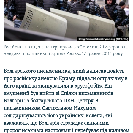
ВІДЕОУРОКИ «ELIFBE»
Русский
СВІДЧЕННЯ ОКУПАЦІЇ
Qırımtatar
УКРАЇНСЬКА ПРОБЛЕМА КРИМУ
ДОЛУЧАЙСЯ!
ІНФОГРАФІКА
Російська поліція в центрі кримської столиці Сімферополя
невдовзі після анексії Криму Росією. 17 травня 2014 року
Усі сайти RFE/RL
Болгарського письменника, який написав повість
про російську анексію Криму, піддали остракізму в
його країні та звинуватили в «русофобії». Він
змушений був вийти зі Спілки письменників
Болгарії і з болгарського ПЕН-Центру. З
письменником Светославом Нахумом
солідаризувались його українські колеги, які
вважають, що Болгарія страждає сильними
проросійськими настроями і перебуває під виливом