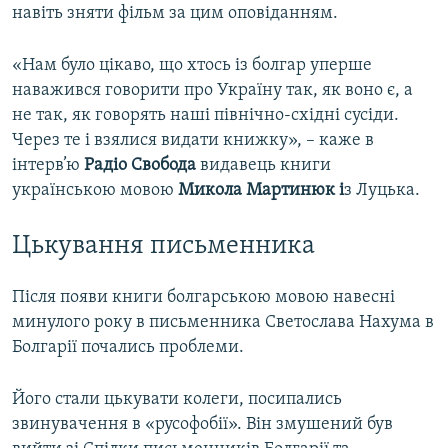
навіть зняти фільм за цим оповіданням.
«Нам було цікаво, що хтось із болгар уперше
наважився говорити про Україну так, як воно є, а
не так, як говорять наші північно-східні сусіди.
Через те і взялися видати книжку», – каже в
інтерв’ю
Радіо Свобода
видавець книги
українською мовою
Микола Мартинюк і
з Луцька.
Цькування письменника
Після появи книги болгарською мовою навесні
минулого року в письменника Светослава Нахума в
Болгарії почались проблеми.
Його стали цькувати колеги, посипались
звинувачення в «русофобії». Він змушений був