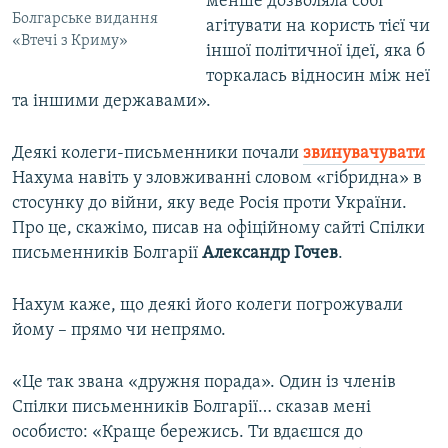
менше дозволяла собі
Болгарське видання
агітувати на користь тієї чи
«Втечі з Криму»
іншої політичної ідеї, яка б
торкалась відносин між неї
та іншими державами».
Деякі колеги-письменники почали
звинувачувати
Нахума навіть у зловживанні словом «гібридна» в
стосунку до війни, яку веде Росія проти України.
Про це, скажімо, писав на офіційному сайті Спілки
письменників Болгарії
Александр Гочев
.
Нахум каже, що деякі його колеги погрожували
йому – прямо чи непрямо.
«Це так звана «дружня порада». Один із членів
Спілки письменників Болгарії… сказав мені
особисто: «Краще бережись. Ти вдаєшся до