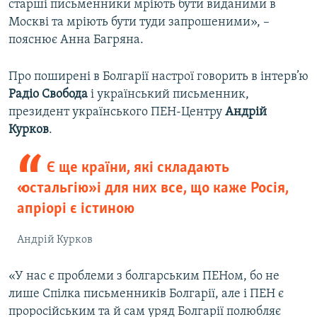
старші письменники мріють бути виданими в
Москві та мріють бути туди запрошеними», –
пояснює Анна Багряна.
Про поширені в Болгарії настрої говорить в інтерв’ю
Радіо Свобода
і український письменник,
президент українського ПЕН-Центру
Андрій
Курков
.
Є ще країни, які складають
«остальгію» і для них все, що каже Росія,
апріорі є істиною
Андрій Курков
«У нас є проблеми з болгарським ПЕНом, бо не
лише Спілка письменників Болгарії, але і ПЕН є
проросійським та й сам уряд Болгарії полюбляє