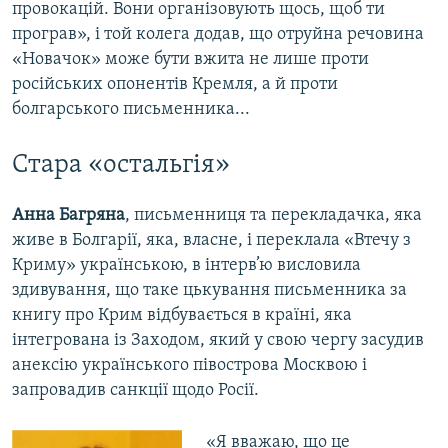
провокацій. Вони організовують щось, щоб ти
програв», і той колега додав, що отруйна речовина
«Новачок» може бути вжита не лише проти
російських опонентів Кремля, а й проти
болгарського письменника...
Стара «остальгія»
Анна Багряна
, письменниця та перекладачка, яка
живе в Болгарії, яка, власне, і переклала «Втечу з
Криму» українською, в інтерв’ю висловила
здивування, що таке цькування письменника за
книгу про Крим відбувається в країні, яка
інтегрована із Заходом, який у свою чергу засудив
анексію українського півострова Москвою і
запровадив санкції щодо Росії.
«Я вважаю, що це