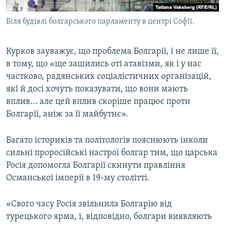
Біля будівлі болгарського парламенту в центрі Софії.
Курков зауважує, що проблема Болгарії, і не лише її,
в тому, що «ще зашились оті атавізми, як і у нас
частково, радянських соціалістичних організацій,
які й досі хочуть показувати, що вони мають
вплив... але цей вплив скоріше працює проти
Болгарії, аніж за її майбутнє».
Багато істориків та політологів пояснюють інколи
сильні проросійські настрої болгар тим, що царська
Росія допомогла Болгарії скинути правління
Османської імперії в 19-му столітті.
«Свого часу Росія звільнила Болгарію від
турецького ярма, і, відповідно, болгари виявляють