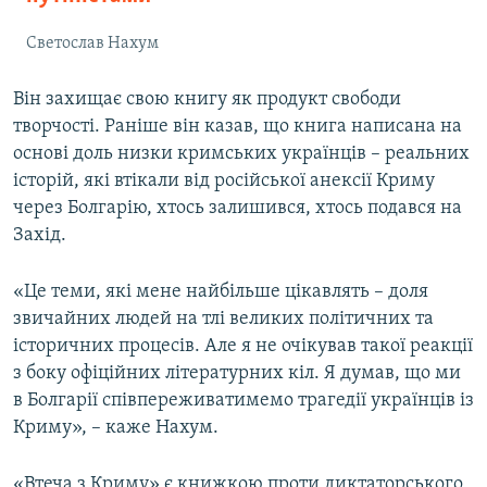
Светослав Нахум
Він захищає свою книгу як продукт свободи
творчості. Раніше він казав, що книга написана на
основі доль низки кримських українців – реальних
історій, які втікали від російської анексії Криму
через Болгарію, хтось залишився, хтось подався на
Захід.
«Це теми, які мене найбільше цікавлять – доля
звичайних людей на тлі великих політичних та
історичних процесів. Але я не очікував такої реакції
з боку офіційних літературних кіл. Я думав, що ми
в Болгарії співпереживатимемо трагедії українців із
Криму», – каже Нахум.
«Втеча з Криму» є книжкою проти диктаторського