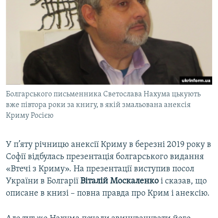
Болгарського письменника Светослава Нахума цькують
вже півтора роки за книгу, в якій змальована анексія
Криму Росією
У п’яту річницю анексії Криму в березні 2019 року в
Софії відбулась презентація болгарського видання
«Втечі з Криму». На презентації виступив посол
України в Болгарії
Віталій Москаленко
і сказав, що
описане в книзі – повна правда про Крим і анексію.