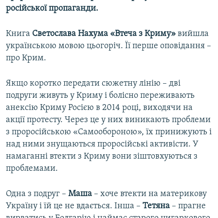
російської пропаганди.
Книга
Светослава Нахума
«Втеча з Криму»
вийшла
українською мовою цьогоріч. Її перше оповідання –
про Крим.
Якщо коротко передати сюжетну лінію – дві
подруги живуть у Криму і болісно переживають
анексію Криму Росією в 2014 році, виходячи на
акції протесту. Через це у них виникають проблеми
з проросійською «Самообороною», їх принижують і
над ними знущаються проросійські активісти. У
намаганні втекти з Криму вони зіштовхуються з
проблемами.
Одна з подруг –
Маша
– хоче втекти на материкову
Україну і їй це не вдається. Інша –
Тетяна
– прагне