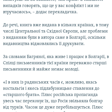
випадків говорять, що це у вас конфлікт і ми не
втручаємось», – додає перекладачка.
До речі, книга вже видана в кількох країнах, в тому
числі Центральної та Східної Європи, але проблеми
з виданням були в автора саме в Болгарії, оскільки
видавництва відмовлялись її друкувати.
За словами Багряної, яка живе і працює в Болгарії, в
Спілці письменників тієї країни переважно старші
письменники й майже немає молоді.
«І в них із радянських часів є, можливо, якась
ностальгія і якесь підлабузницьке ставлення до
«старшого брата». Плюс російська пропаганда
увесь час переконує їх, що Росія звільняла болгар
від турків. Часом це дуже перебільшується. Плюс