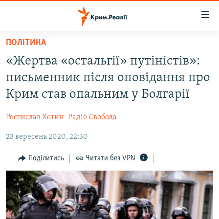
Доступність
посилання
Перейти
ПОЛІТИКА
до
НОВИНИ
«Жертва «остальгії» путіністів»:
основного
ВОДА.КРИМ
матеріалу
письменник після оповідання про
ВІДЕО ТА ФОТО
Перейти
Крим став опальним у Болгарії
до
ПОЛІТИКА
основної
Ростислав Хотин
Радіо Свобода
БЛОГИ
навігації
Перейти
23 вересень 2020, 22:30
ПОГЛЯД
до
ІНТЕРВ'Ю
Поділитись
Читати без VPN
пошуку
ВСЕ ЗА ДЕНЬ
СПЕЦПРОЕКТИ
ЯК ОБІЙТИ БЛОКУВАННЯ
ДЕПОРТАЦІЯ