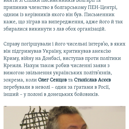
вийти зі Спілки письменників Болгарії та
припинив членство в болгарському ПЕН-Центрі,
одним із керівників якого він був. Письменник
каже, що зіграв на випередження, адже його й так
збиралися викинути з лав обох організацій.
Справу погіршували і його чисельні інтерв’ю, в яких
він підгримував Україну, критикував анексію
Криму, війну на Донбасі, виступав проти політики
Кремля. Нахум також робив численні заяви з
вимогою звільнення українських політв’язнів,
зокрема, коли
Олег Сенцов
та
Станіслав Асєєв
перебували в неволі – один за ґратами в Росії,
інший – у полоні в донецьких бойовиків.