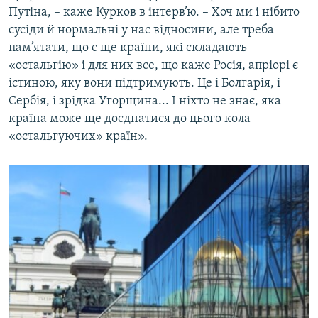
Путіна, – каже Курков в інтерв’ю. – Хоч ми і нібито
сусіди й нормальні у нас відносини, але треба
пам’ятати, що є ще країни, які складають
«остальгію» і для них все, що каже Росія, апріорі є
істиною, яку вони підтримують. Це і Болгарія, і
Сербія, і зрідка Угорщина... І ніхто не знає, яка
країна може ще доєднатися до цього кола
«остальгуючих» країн».