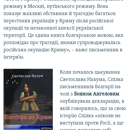
режиму в Москві, путінського режиму. Вона
показує жахливі обставини й трагедію багатьох
пересічних українців у Криму після російської
окупації та незаконної анексії української
території. Це єдина книга болгарською мовою, яка
розповідає про трагедії, якими супроводжувалась
російська окупацію Криму», – каже письменник в
інтерв’ю.
Коли почалось цькування
Светослава Нахума, Спілка
письменників Болгарії на
чолі з
Бояном Ангеловим
опублікувала декларацію, в
якій говорилось, що за свою
історію Спілка «ніколи не
виступала проти Росії, а ще