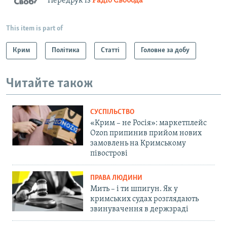
Передрук із
Радіо Свобода
This item is part of
Крим
Політика
Статті
Головне за добу
Читайте також
СУСПІЛЬСТВО
«Крим – не Росія»: маркетплейс
Ozon припинив прийом нових
замовлень на Кримському
півострові
ПРАВА ЛЮДИНИ
Мить – і ти шпигун. Як у
кримських судах розглядають
звинувачення в держзраді