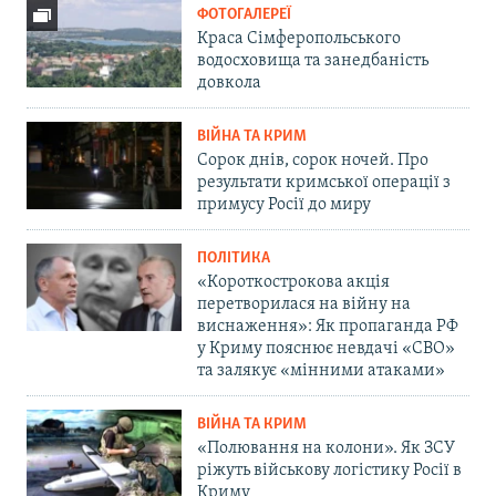
ФОТОГАЛЕРЕЇ
Краса Сімферопольського
водосховища та занедбаність
довкола
ВІЙНА ТА КРИМ
Сорок днів, сорок ночей. Про
результати кримської операції з
примусу Росії до миру
ПОЛІТИКА
«Короткострокова акція
перетворилася на війну на
виснаження»: Як пропаганда РФ
у Криму пояснює невдачі «СВО»
та залякує «мінними атаками»
ВІЙНА ТА КРИМ
«Полювання на колони». Як ЗСУ
ріжуть військову логістику Росії в
Криму