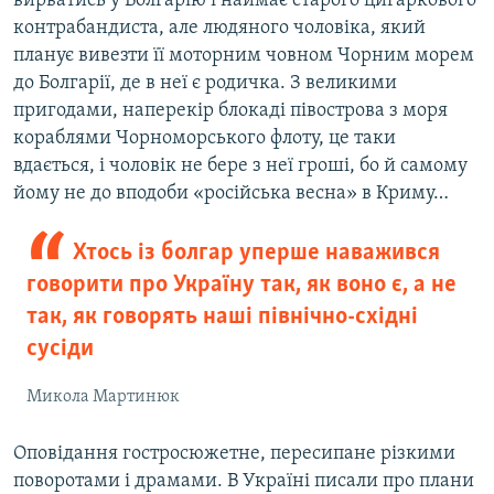
вирватись у Болгарію і наймає старого цигаркового
контрабандиста, але людяного чоловіка, який
планує вивезти її моторним човном Чорним морем
до Болгарії, де в неї є родичка. З великими
пригодами, наперекір блокаді півострова з моря
кораблями Чорноморського флоту, це таки
вдається, і чоловік не бере з неї гроші, бо й самому
йому не до вподоби «російська весна» в Криму…
Хтось із болгар уперше наважився
говорити про Україну так, як воно є, а не
так, як говорять наші північно-східні
сусіди
Микола Мартинюк
Оповідання гостросюжетне, пересипане різкими
поворотами і драмами. В Україні писали про плани